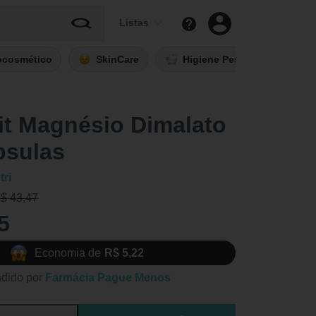
Listas
ocosmético
SkinCare
Higiene Pessoal
Fi
it Magnésio Dimalato
psulas
ri
R$ 43,47
5
Economia de
R$ 5,22
dido por
Farmácia Pague Menos