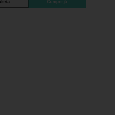
alerta
Compre já