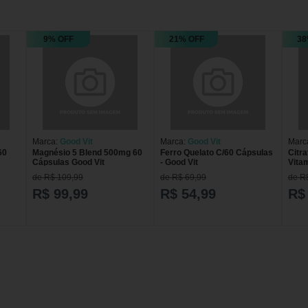
9% OFF
21% OFF
38
Marca:
Good Vit
Marca:
Good Vit
Marc
60
Magnésio 5 Blend 500mg 60
Ferro Quelato C/60 Cápsulas
Citra
Cápsulas Good Vit
- Good Vit
Vita
Good
de R$ 109,99
de R$ 69,99
de R
R$ 99,99
R$ 54,99
R$