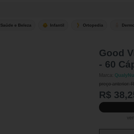
Saúde e Beleza
Infantil
Ortopedia
Derm
Good V
- 60 Cá
Marca:
QualyNut
preço anterior: 
R$ 38,2
ven