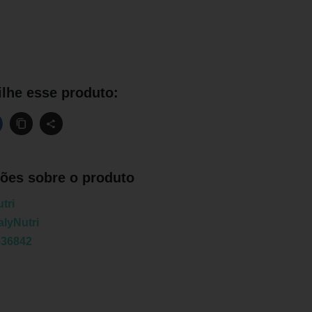
lhe esse produto:
ões sobre o produto
tri
lyNutri
536842