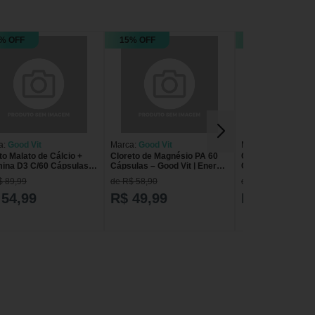
% OFF
15% OFF
21% OFF
a:
Good Vit
Marca:
Good Vit
Marca:
Good Vit
to Malato de Cálcio +
Cloreto de Magnésio PA 60
Good Mater 500m
mina D3 C/60 Cápsulas -
Cápsulas – Good Vit | Energia
Cápsulas Good Vit
 Vit
Ossos Músculos
$ 89,99
de R$ 58,90
de R$ 69,99
 54,99
R$ 49,99
R$ 54,99