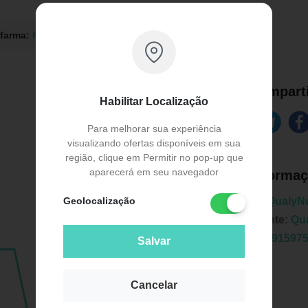
afarma:
R$ 38,25
Drogaria Pacheco:
R$ 41,58
Comparti
Habilitar Localização
Para melhorar sua experiência
visualizando ofertas disponíveis em sua
região, clique em Permitir no pop-up que
aparecerá em seu navegador
Informaç
Geolocalização
Marca:
QualyNu
Fabricante:
Qua
EAN:
7891597
Salvar
Cancelar