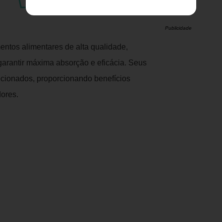
Publicidade
entos alimentares de alta qualidade,
arantir máxima absorção e eficácia. Seus
ecionados, proporcionando benefícios
ores.