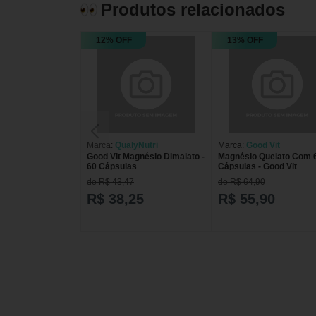
Produtos relacionados
12% OFF
13% OFF
Marca:
QualyNutri
Marca:
Good Vit
Good Vit Magnésio Dimalato -
Magnésio Quelato Com 
60 Cápsulas
Cápsulas - Good Vit
de R$ 43,47
de R$ 64,90
R$ 38,25
R$ 55,90