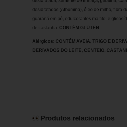
desidratada, semente de linhaça, gelatina, col
desidratados (Albumina), óleo de milho, fibra d
guaraná em pó, edulcorantes maltitol e glicosíd
de castanha.
CONTÉM GLÚTEN.
Alérgicos: CONTÉM AVEIA, TRIGO E DER
DERIVADOS DO LEITE, CENTEIO, CASTA
Produtos relacionados