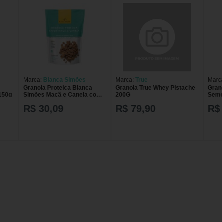
Marca:
Bianca Simões
Marca:
True
Marc
Granola Proteica Bianca
Granola True Whey Pistache
Gran
150g
Simões Maçã e Canela com
200G
Seme
150g
200g
R$ 30,09
R$ 79,90
R$