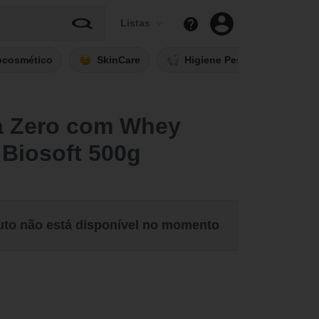
Listas
ocosmético
SkinCare
Higiene Pessoal
Fi
a Zero com Whey
 Biosoft 500g
uto não está disponível no momento