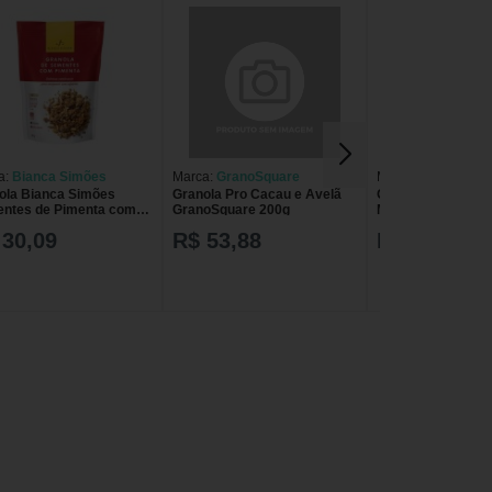
a:
Bianca Simões
Marca:
GranoSquare
Marca:
Bianca Si
ola Bianca Simões
Granola Pro Cacau e Avelã
Granola Bianca S
ntes de Pimenta com
GranoSquare 200g
Macadâmia com 2
 30,09
R$ 53,88
R$ 30,09