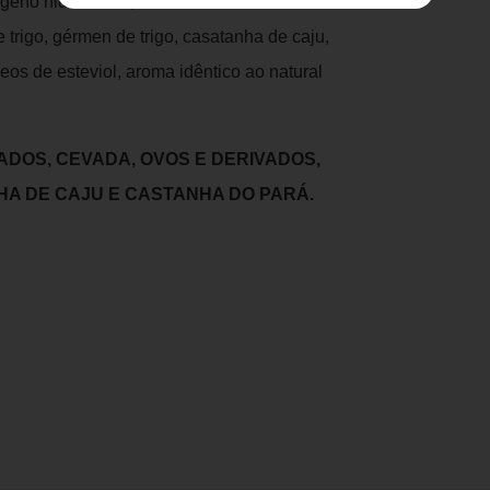
ágeno hidrolisado, clara de ovos
e trigo, gérmen de trigo, casatanha de caju,
eos de esteviol, aroma idêntico ao natural
IVADOS, CEVADA, OVOS E DERIVADOS,
NHA DE CAJU E CASTANHA DO PARÁ.