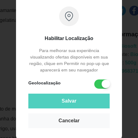
 amantes de esportes e atividades físicas,
gelatina e colágeno.
Informaç
Habilitar Localização
Marca:
Biosoft
Para melhorar sua experiência
Fabricante:
Bio
visualizando ofertas disponíveis em sua
Unidade:
500g
região, clique em Permitir no pop-up que
aparecerá em seu navegador
EAN:
7896837
Geolocalização
Salvar
o de malte, proteína de soro de leite
anha do pará, maltodextrina, flocos de
Publicidade
Cancelar
 trigo, uva passa, banana passa, maçã