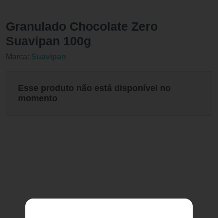
Granulado Chocolate Zero
Suavipan 100g
Marca:
Suavipan
Esse produto não está disponível no
momento