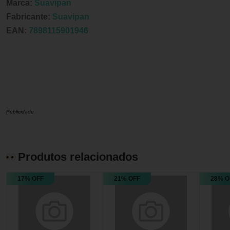
Marca:
Suavipan
Fabricante:
Suavipan
EAN:
7898115901946
Publicidade
Produtos relacionados
17% OFF
21% OFF
28% O