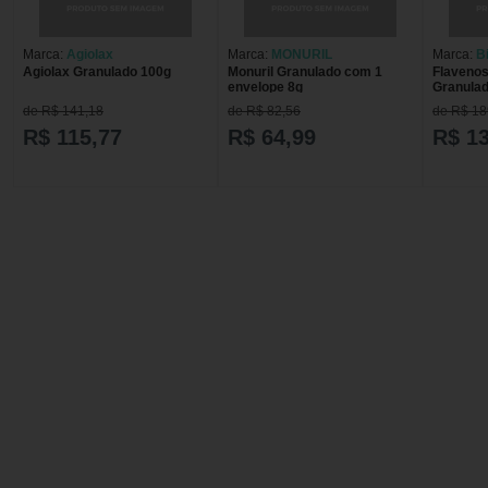
Marca:
Agiolax
Marca:
MONURIL
Marca:
B
Agiolax Granulado 100g
Monuril Granulado com 1
Flavenos
envelope 8g
Granula
30 Envel
de R$ 141,18
de R$ 82,56
de R$ 18
R$ 115,77
R$ 64,99
R$ 1