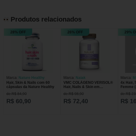
Produtos relacionados
28% OFF
26% OFF
29% O
Marca:
Nature Healthy
Marca:
Naiak
Marca:
M
Hair, Skin & Nails com 60
VMC COLÁGENO VERISOL®
4x Hair,
cápsulas da Nature Healthy
Hair, Nails & Skin em
Femme (4
cápsulas
MaxiNutr
de R$ 84,90
de R$ 98,90
de R$ 23
R$ 60,90
R$ 72,40
R$ 1