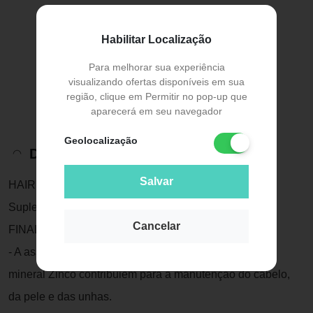
Habilitar Localização
Para melhorar sua experiência
visualizando ofertas disponíveis em sua
região, clique em Permitir no pop-up que
aparecerá em seu navegador
Geolocalização
Descrição do Produto
Salvar
HAIR, SKIN & NAILS c/ 60 CÁPSULAS
Suplemento Alimentar de Vitaminas e Minerais
Cancelar
FINALIDADE:
- A associação das vitaminas Biotina e Niacina com o
mineral Zinco contribuiem para a manutenção do cabelo,
da pele e das unhas.