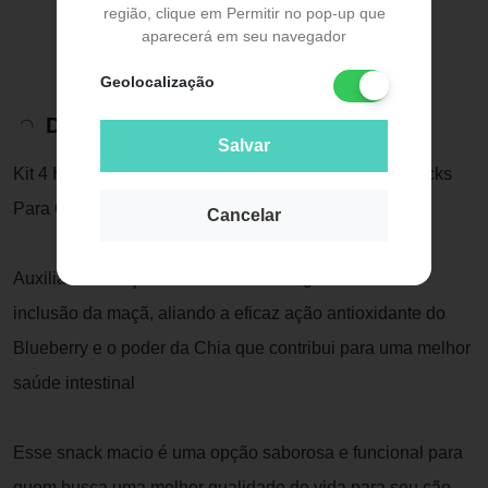
região, clique em Permitir no pop-up que
aparecerá em seu navegador
Geolocalização
Descrição do Produto
Salvar
Kit 4 Hana Natural Life Maçã Blueberry Chia 80g Snacks
Para Cães Adultos
Cancelar
Auxilia no reforço do sistema imunológico através da
inclusão da maçã, aliando a eficaz ação antioxidante do
Blueberry e o poder da Chia que contribui para uma melhor
saúde intestinal
Esse snack macio é uma opção saborosa e funcional para
quem busca uma melhor qualidade de vida para seu cão