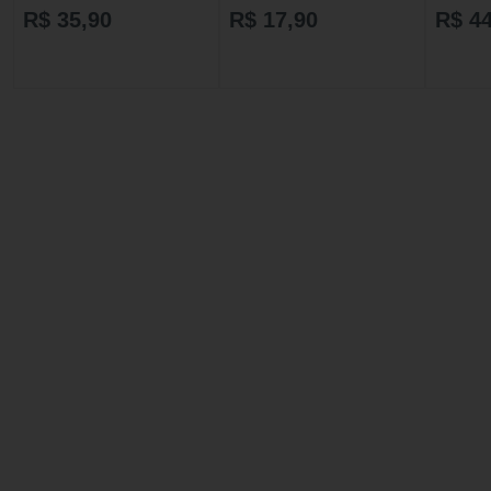
Para Cães Adultos Kit C/ 4 un
Para Cães Adultos Kit C/ 2 un
Para Cãe
R$ 35,90
R$ 17,90
R$ 44