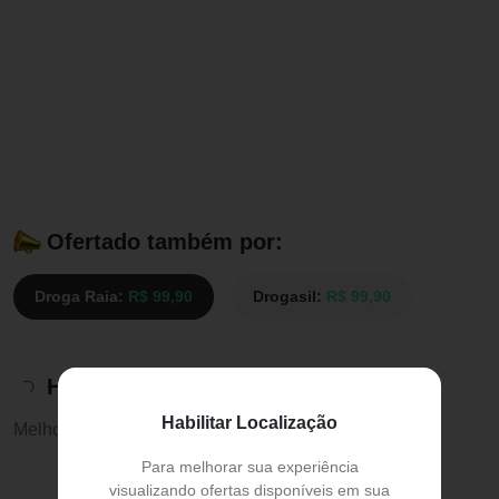
Ofertado também por:
Droga Raia:
R$ 99,90
Drogasil:
R$ 99,90
Histórico de preços
Habilitar Localização
Melhor preço:
R$ 96,46
Para melhorar sua experiência
visualizando ofertas disponíveis em sua