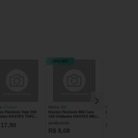
19% OFF
a:
Cremer
Marca:
Mili
Marca:
São João 
es Flexíveis Topz 300
Hastes Flexíveis Mili Care
Hastes Flexíveis
ades HASTES TOPZ
150 Unidades HASTES MILI
João 300 Unidad
UN
150UN FLEXIVEIS CARE
SAO JOAO 300UN
de R$ 10,00
 17,90
R$ 14,49
POTE
R$ 8,08