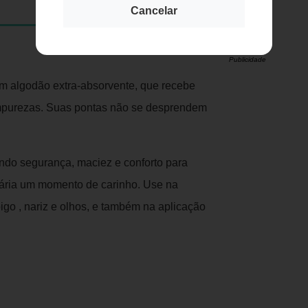
Cancelar
Publicidade
m algodão extra-absorvente, que recebe
e impurezas. Suas pontas não se desprendem
ndo segurança, maciez e conforto para
diária um momento de carinho. Use na
igo , nariz e olhos, e também na aplicação