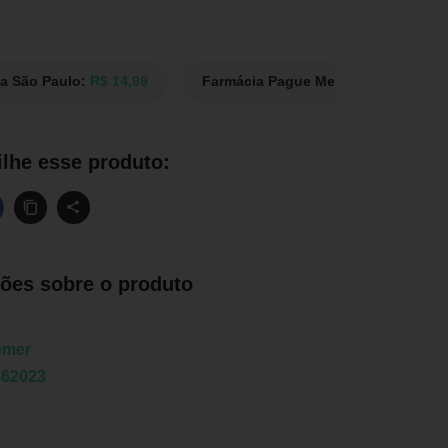
ia São Paulo:
R$ 14,99
Farmácia Pague Menos:
R$ 16,99
lhe esse produto:
ões sobre o produto
emer
462023