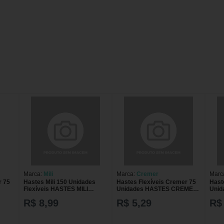
Marca:
Mili
Marca:
Cremer
Marc
r 75
Hastes Mili 150 Unidades
Hastes Flexíveis Cremer 75
Hast
Flexíveis HASTES MILI
Unidades HASTES CREMER
Unid
150UN FLEXIVEIS
75U
300
R$ 8,99
R$ 5,29
R$