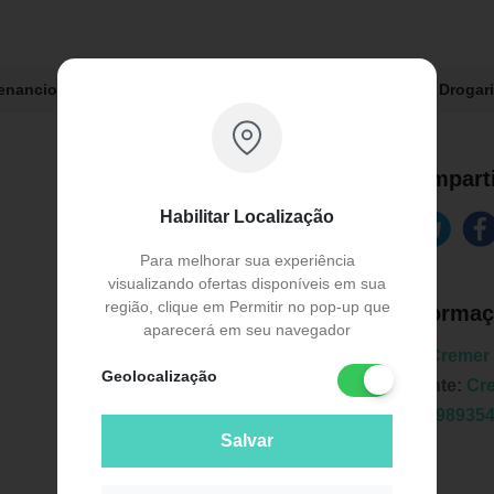
Venancio:
R$ 11,59
Drogaria Globo:
R$ 12,49
Drogar
Comparti
Habilitar Localização
Para melhorar sua experiência
visualizando ofertas disponíveis em sua
região, clique em Permitir no pop-up que
Informaç
aparecerá em seu navegador
Marca:
Cremer
Geolocalização
Fabricante:
Cr
EAN:
7898935
Salvar