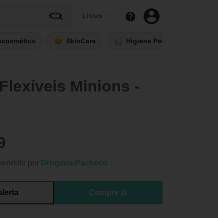
Listas
ocosmético
SkinCare
Higiene Pessoal
Fi
Flexíveis Minions -
9
vendido por
Drogaria Pacheco
alerta
Compre já