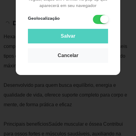
aparecerá em seu navegador
Geolocalização
Descrição do Produto
Salvar
Hexa-Mag 6O poder do magnésio para seu bem-estar
completoHexa-Mag 6 é um suplemento que combina seis
Cancelar
tipos de magnésio de alta biodisponibilidade, garantindo
máxima absorção e benefícios amplos para a saúde.
Desenvolvido para quem busca equilíbrio, energia e
qualidade de vida, oferece suporte completo para corpo e
mente, de forma prática e eficaz
Principais benefíciosSaúde muscular e óssea Contribui
para ossos fortes e músculos saudáveis, auxiliando na