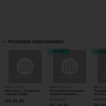
Produtos relacionados
6% OFF
25% O
Marca:
Fortlife
Marca:
Miligrama
Marca:
G
Hexa Mag + L-Treonina 60
Hexanicotinato de Inositol
Pregabal
HEXAL/
Cápsulas Fortlife
250mg 60 Cápsulas -
30 Cáps
Miligrama
de R$ 64,50
de R$ 88
R$ 59,90
R$ 59,99
R$ 66