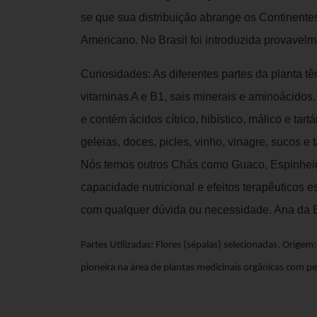
se que sua distribuição abrange os Continentes
Americano. No Brasil foi introduzida provavelm
Curiosidades: As diferentes partes da planta tê
vitaminas A e B1, sais minerais e aminoácidos
e contém ácidos cítrico, hibístico, málico e tar
geleias, doces, picles, vinho, vinagre, sucos 
Nós temos outros Chás como Guaco, Espinheira
capacidade nutricional e efeitos terapêuticos e
com qualquer dúvida ou necessidade. Ana da 
Partes Utilizadas: Flores (sépalas) selecionadas, Orige
pioneira na área de plantas medicinais orgânicas com pes