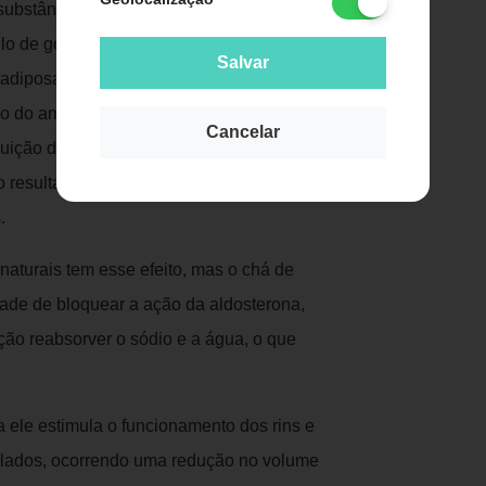
 substâncias chamadas antocianinas, um
ulo de gordura, essas substâncias
Salvar
 adiposas. O chá tem a capacidade de
ão do amido em açúcar, se for tomado
Cancelar
inuição da absorção dos carboidratos, que
 o resultado é uma tendência menor ao
.
 naturais tem esse efeito, mas o chá de
ade de bloquear a ação da aldosterona,
ão reabsorver o sódio e a água, o que
ca ele estimula o funcionamento dos rins e
mulados, ocorrendo uma redução no volume