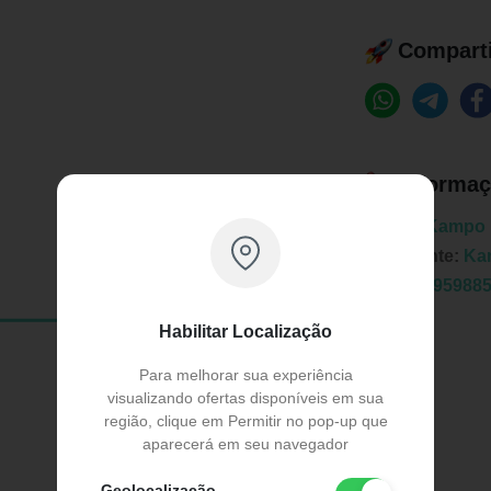
Comparti
Informaç
Marca:
Kampo 
Fabricante:
Ka
EAN:
7895988
Habilitar Localização
Para melhorar sua experiência
visualizando ofertas disponíveis em sua
região, clique em Permitir no pop-up que
aparecerá em seu navegador
Publicidade
Geolocalização