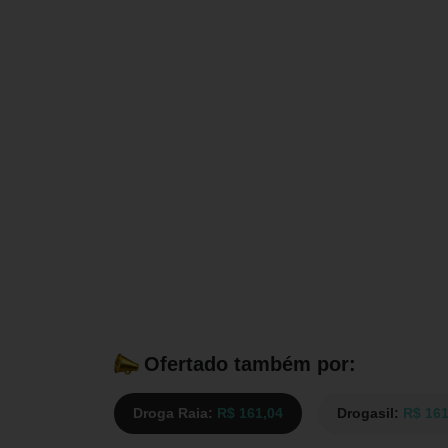
Ofertado também por:
Droga Raia:
R$ 161,04
Drogasil:
R$ 161