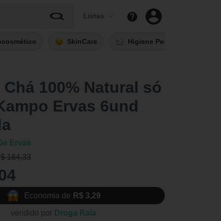
Listas
ocosmético
SkinCare
Higiene Pessoal
Fi
 Chá 100% Natural só
 Kampo Ervas 6und
da
e Ervas
R$ 164,33
04
Economia de
R$ 3,29
vendido por
Droga Raia