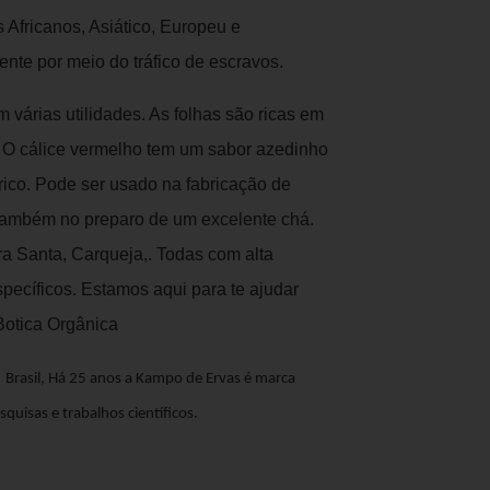
 Africanos, Asiático, Europeu e
ente por meio do tráfico de escravos.
m várias utilidades. As folhas são ricas em
. O cálice vermelho tem um sabor azedinho
tárico. Pode ser usado na fabricação de
e também no preparo de um excelente chá.
 Santa, Carqueja,. Todas com alta
specíficos. Estamos aqui para te ajudar
Botica Orgânica
m: Brasil, Há 25 anos a Kampo de Ervas é marca
quisas e trabalhos científicos.