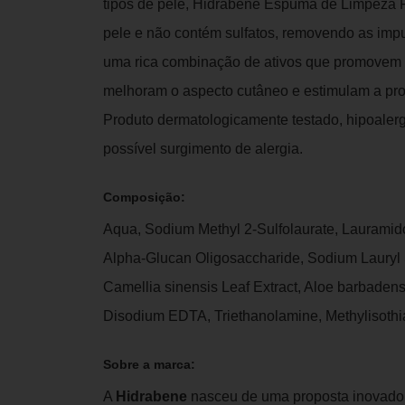
tipos de pele, Hidrabene Espuma de Limpeza Fa
pele e não contém sulfatos, removendo as imp
uma rica combinação de ativos que promovem 
melhoram o aspecto cutâneo e estimulam a prot
Produto dermatologicamente testado, hipoaler
possível surgimento de alergia.
Composição:
Aqua, Sodium Methyl 2-Sulfolaurate, Lauramido
Alpha-Glucan Oligosaccharide, Sodium Lauryl 
Camellia sinensis Leaf Extract, Aloe barbadens
Disodium EDTA, Triethanolamine, Methylisothi
Sobre a marca:
A
Hidrabene
nasceu de uma proposta inovador