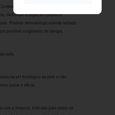
ontém uma rica combinação de ativos
da, melhoram o aspecto cutâneo e
 pele. Produto dermatologicamente testado,
ar possível surgimento de alergia.
da pele.
ada no pH fisiológico da pele e não
rma suave e eficaz.
ça com a limpeza. Indicada para todos os