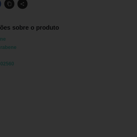
ões sobre o produto
ene
drabene
302560