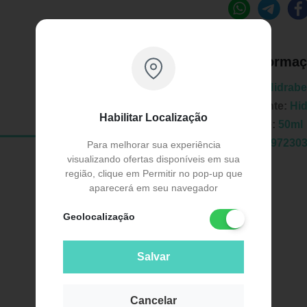
Informaç
Marca:
Hidrab
Fabricante:
Hi
Habilitar Localização
Unidade:
50ml
EAN:
7897230
Para melhorar sua experiência
visualizando ofertas disponíveis em sua
região, clique em Permitir no pop-up que
aparecerá em seu navegador
Geolocalização
Publicidade
Salvar
Cancelar