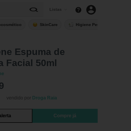
Listas
ocosmético
SkinCare
Higiene Pessoal
Fi
ene Espuma de
 Facial 50ml
ne
9
vendido por
Droga Raia
alerta
Compre já