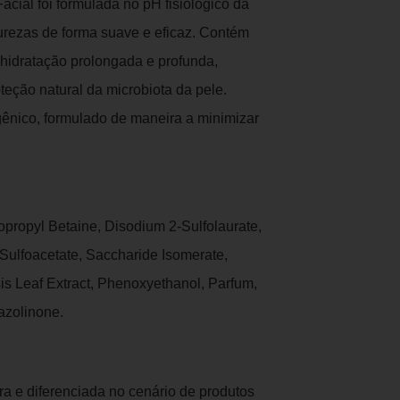
cial foi formulada no pH fisiológico da
urezas de forma suave e eficaz. Contém
hidratação prolongada e profunda,
eção natural da microbiota da pele.
gênico, formulado de maneira a minimizar
propyl Betaine, Disodium 2-Sulfolaurate,
Sulfoacetate, Saccharide Isomerate,
is Leaf Extract, Phenoxyethanol, Parfum,
azolinone.
a e diferenciada no cenário de produtos