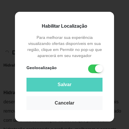
Habilitar Localização
Para melhorar sua experiência
visualizando ofertas disponíveis em sua
região, clique em Permitir no pop-up que
Descrição do Produto
aparecerá em seu navegador
Hidrabene Sabonete Líquido Facial 120ml
Geolocalização
Salvar
Hidrabene Sabonete Líquido Facial 120ml
Foi
desenvolvido para cuidar da pele delicada do rosto, pois
Cancelar
remove as impurezas de forma suave e eficaz. Formulado
com uma rica combinação de ativos que promovem