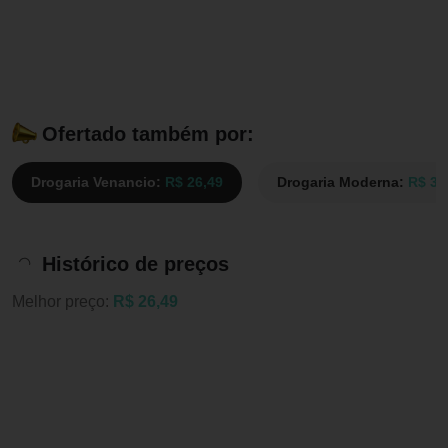
Ofertado também por:
Drogaria Venancio:
R$ 26,49
Drogaria Moderna:
R$ 32
Histórico de preços
Melhor preço:
R$ 26,49