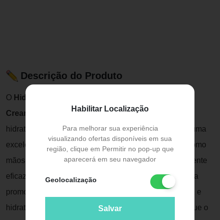
Descrição do Produto
O
Hidratante Corporal Bel Col Aminoderme Body
Habilitar Localização
Cream
é um creme ideal para o pós-banho. Além de
Para melhorar sua experiência
hidratar a pele e protegê-la contra o ressecamento, é uma
visualizando ofertas disponíveis em sua
excelente opção para cuidar das áreas ressecadas, como
região, clique em Permitir no pop-up que
aparecerá em seu navegador
mãos, pés e cotovelos. Sua fórmula exclusiva e altamente
eficaz possui ingredientes compatíveis com a pele para
Geolocalização
promover suavidade, luminosidade, vitalidade, maciez e
hidratação para todo o corpo. MODO DE USAR: Aplique o
Salvar