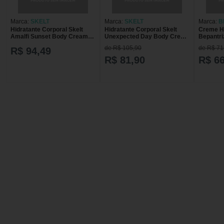
Marca:
SKELT
Marca:
SKELT
Marca:
B
Hidratante Corporal Skelt
Hidratante Corporal Skelt
Creme Hi
Amalfi Sunset Body Cream
Unexpected Day Body Cream
Bepantri
200g
200g
Derma 4
de R$ 105,90
de R$ 71
R$ 94,49
R$ 81,90
R$ 66