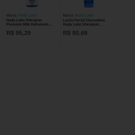
Marca:
Hada Labo
Marca:
Hada Labo
Hada Labo Shirojyun
Loção Facial Clareadora
Premium Milk Hidratante
Hada Labo Shirojyun
Facial 140ml
Whitening Premium Lotion
R$ 95,29
R$ 80,69
Ácido Tranexâmico com
170ml