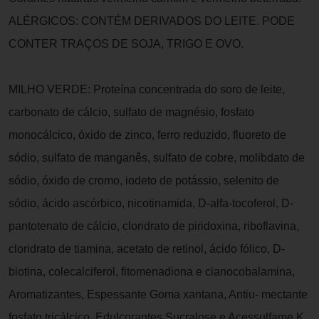
ALÉRGICOS: CONTÉM DERIVADOS DO LEITE. PODE
CONTER TRAÇOS DE SOJA, TRIGO E OVO.
MILHO VERDE: Proteína concentrada do soro de leite,
carbonato de cálcio, sulfato de magnésio, fosfato
monocálcico, óxido de zinco, ferro reduzido, fluoreto de
sódio, sulfato de manganês, sulfato de cobre, molibdato de
sódio, óxido de cromo, iodeto de potássio, selenito de
sódio, ácido ascórbico, nicotinamida, D-alfa-tocoferol, D-
pantotenato de cálcio, cloridrato de piridoxina, riboflavina,
cloridrato de tiamina, acetato de retinol, ácido fólico, D-
biotina, colecalciferol, fitomenadiona e cianocobalamina,
Aromatizantes, Espessante Goma xantana, Antiu- mectante
fosfato tricálcico, Edulcorantes Sucralose e Acessulfame K