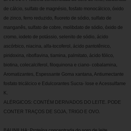
de cálcio, sulfato de magnésio, fosfato monocálcico, óxido
de zinco, ferro reduzido, fluoreto de sódio, sulfato de
manganês, sulfato de cobre, molibdato de sódio, óxido de
cromo, iodeto de potássio, selenito de sódio, ácido
ascórbico, niacina, alfa-tocoferol, ácido pantotênico,
piridoxina, riboflavina, tiamina, palmitato, ácido fólico,
biotina, colecalciferol, filoquinona e ciano- cobalamina,
Aromatizantes, Espessante Goma xantana, Antiumectante
fosfato tricálcico e Edulcorantes Sucra- lose e Acessulfame
K.
ALÉRGICOS: CONTÉM DERIVADOS DO LEITE. PODE
CONTER TRAÇOS DE SOJA, TRIGO E OVO.
BAUNILHA: Proteína concentrada do soro de leite,