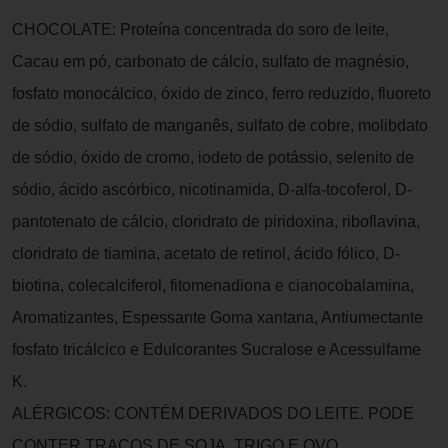
CHOCOLATE: Proteína concentrada do soro de leite,
Cacau em pó, carbonato de cálcio, sulfato de magnésio,
fosfato monocálcico, óxido de zinco, ferro reduzido, fluoreto
de sódio, sulfato de manganês, sulfato de cobre, molibdato
de sódio, óxido de cromo, iodeto de potássio, selenito de
sódio, ácido ascórbico, nicotinamida, D-alfa-tocoferol, D-
pantotenato de cálcio, cloridrato de piridoxina, riboflavina,
cloridrato de tiamina, acetato de retinol, ácido fólico, D-
biotina, colecalciferol, fitomenadiona e cianocobalamina,
Aromatizantes, Espessante Goma xantana, Antiumectante
fosfato tricálcico e Edulcorantes Sucralose e Acessulfame
K.
ALÉRGICOS: CONTÉM DERIVADOS DO LEITE. PODE
CONTER TRAÇOS DE SOJA, TRIGO E OVO.