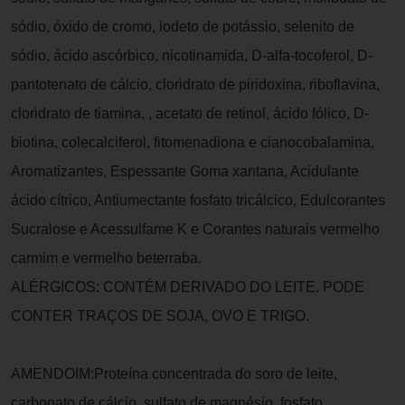
sódio, óxido de cromo, iodeto de potássio, selenito de
sódio, ácido ascórbico, nicotinamida, D-alfa-tocoferol, D-
pantotenato de cálcio, cloridrato de piridoxina, riboflavina,
cloridrato de tiamina, , acetato de retinol, ácido fólico, D-
biotina, colecalciferol, fitomenadiona e cianocobalamina,
Aromatizantes, Espessante Goma xantana, Acidulante
ácido cítrico, Antiumectante fosfato tricálcico, Edulcorantes
Sucralose e Acessulfame K e Corantes naturais vermelho
carmim e vermelho beterraba.
ALÉRGICOS: CONTÉM DERIVADO DO LEITE. PODE
CONTER TRAÇOS DE SOJA, OVO E TRIGO.
AMENDOIM:Proteína concentrada do soro de leite,
carbonato de cálcio, sulfato de magnésio, fosfato