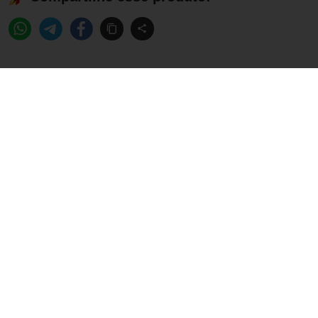
Informações sobre o produto
Marca:
Leader Nutrition
Fabricante:
Leader Nutrition
EAN:
7898600930796
Publicidade