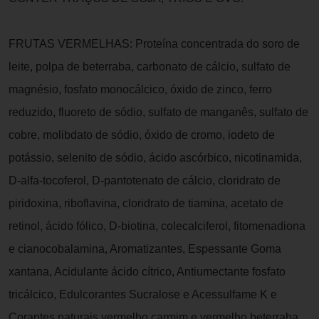
FRUTAS VERMELHAS: Proteína concentrada do soro de
leite, polpa de beterraba, carbonato de cálcio, sulfato de
magnésio, fosfato monocálcico, óxido de zinco, ferro
reduzido, fluoreto de sódio, sulfato de manganês, sulfato de
cobre, molibdato de sódio, óxido de cromo, iodeto de
potássio, selenito de sódio, ácido ascórbico, nicotinamida,
D-alfa-tocoferol, D-pantotenato de cálcio, cloridrato de
piridoxina, riboflavina, cloridrato de tiamina, acetato de
retinol, ácido fólico, D-biotina, colecalciferol, fitomenadiona
e cianocobalamina, Aromatizantes, Espessante Goma
xantana, Acidulante ácido cítrico, Antiumectante fosfato
tricálcico, Edulcorantes Sucralose e Acessulfame K e
Corantes naturais vermelho carmim e vermelho beterraba.