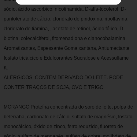
sódio, ácido ascórbico, nicotinamida, D-alfa-tocoferol, D-
pantotenato de cálcio, cloridrato de piridoxina, riboflavina,
cloridrato de tiamina, , acetato de retinol, ácido fólico, D-
biotina, colecalciferol, fitomenadiona e cianocobalamina,
Aromatizantes, Espessante Goma xantana, Antiumectante
fosfato tricálcico e Edulcorantes Sucralose e Acessulfame
K.
ALÉRGICOS: CONTÉM DERIVADO DO LEITE. PODE
CONTER TRAÇOS DE SOJA, OVO E TRIGO.
MORANGO:Proteína concentrada do soro de leite, polpa de
beterraba, carbonato de cálcio, sulfato de magnésio, fosfato
monocálcico, óxido de zinco, ferro reduzido, fluoreto de
sódio, sulfato de manganês, sulfato de cobre, molibdato de