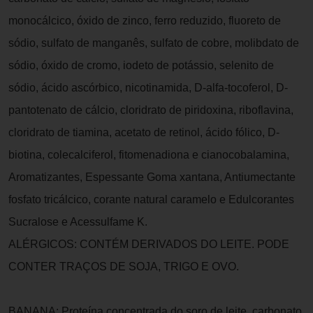
monocálcico, óxido de zinco, ferro reduzido, fluoreto de
sódio, sulfato de manganês, sulfato de cobre, molibdato de
sódio, óxido de cromo, iodeto de potássio, selenito de
sódio, ácido ascórbico, nicotinamida, D-alfa-tocoferol, D-
pantotenato de cálcio, cloridrato de piridoxina, riboflavina,
cloridrato de tiamina, acetato de retinol, ácido fólico, D-
biotina, colecalciferol, fitomenadiona e cianocobalamina,
Aromatizantes, Espessante Goma xantana, Antiumectante
fosfato tricálcico, corante natural caramelo e Edulcorantes
Sucralose e Acessulfame K.
ALÉRGICOS: CONTÉM DERIVADOS DO LEITE. PODE
CONTER TRAÇOS DE SOJA, TRIGO E OVO.
BANANA: Proteína concentrada do soro de leite, carbonato