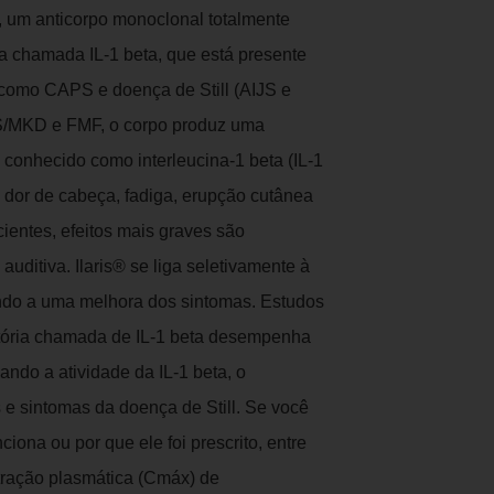
, um anticorpo monoclonal totalmente
a chamada IL-1 beta, que está presente
 como CAPS e doença de Still (AIJS e
/MKD e FMF, o corpo produz uma
conhecido como interleucina-1 beta (IL-1
, dor de cabeça, fadiga, erupção cutânea
ientes, efeitos mais graves são
ditiva. Ilaris® se liga seletivamente à
indo a uma melhora dos sintomas. Estudos
tória chamada de IL-1 beta desempenha
ndo a atividade da IL-1 beta, o
e sintomas da doença de Still. Se você
iona ou por que ele foi prescrito, entre
tração plasmática (Cmáx) de