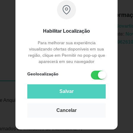
Informaç
Marca:
Novarti
Habilitar Localização
Fabricante:
Nov
EAN:
7896261
Para melhorar sua experiência
visualizando ofertas disponíveis em sua
região, clique em Permitir no pop-up que
aparecerá em seu navegador
Geolocalização
Publicidade
Salvar
te Anquilosante (EA)
Cancelar
mados de inibidores de interleucina. A