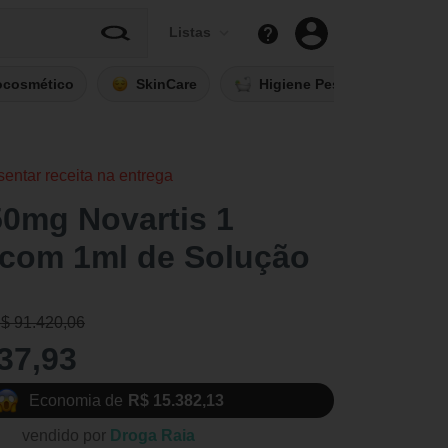
Listas
ocosmético
SkinCare
Higiene Pessoal
Fi
sentar receita na entrega
150mg Novartis 1
 com 1ml de Solução
R$ 91.420,06
37,93
Economia de
R$ 15.382,13
vendido por
Droga Raia