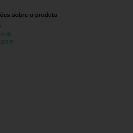
ões sobre o produto
s
artis
020535