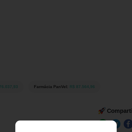
76.037,93
Farmácia PanVel:
R$ 87.564,96
Comparti