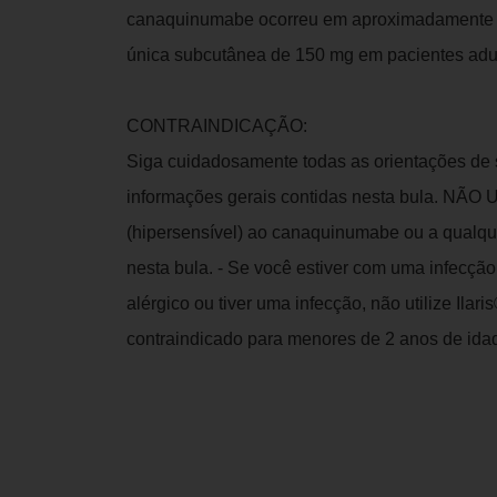
canaquinumabe ocorreu em aproximadamente 7
única subcutânea de 150 mg em pacientes ad
CONTRAINDICAÇÃO:
Siga cuidadosamente todas as orientações de 
informações gerais contidas nesta bula. NÃO UT
(hipersensível) ao canaquinumabe ou a qualqu
nesta bula. - Se você estiver com uma infecção
alérgico ou tiver uma infecção, não utilize Ilar
contraindicado para menores de 2 anos de ida