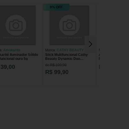
9% OFF
a:
Amokarite
Marca:
CATHY BEAUTY
Marca:
Amokarite
arité Iluminador Sólido
Stick Multifuncional Cathy
Amokarité Ilumina
funcional ouro 5g
Beauty Dynamic Duo
Multifuncional di
Iluminador Luminous Gold
de R$ 109,90
 39,00
R$ 39,00
8,5g
R$ 99,90