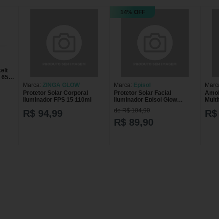
14% OFF
elt
 65 e
Marca:
ZINGA GLOW
Marca:
Episol
Marc
Protetor Solar Corporal
Protetor Solar Facial
Amok
Iluminador FPS 15 110ml
Iluminador Episol Glow
Multi
FPS60 40ml EPISOL GLOW
de R$ 104,90
R$ 94,99
R$
FPS60 FG 40ML
R$ 89,90