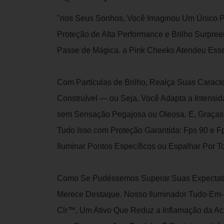
"nos Seus Sonhos, Você Imaginou Um Único Pro
Proteção de Alta Performance e Brilho Surpr
Passe de Mágica. a Pink Cheeks Atendeu Esse 
Com Partículas de Brilho, Realça Suas Caracter
Construível — ou Seja, Você Adapta a Intensi
sem Sensação Pegajosa ou Oleosa. E, Graças A
Tudo Isso com Proteção Garantida: Fps 90 e 
Iluminar Pontos Específicos ou Espalhar Por T
Como Se Pudéssemos Superar Suas Expectat
Merece Destaque. Nosso Iluminador Tudo-Em-
Clr™, Um Ativo Que Reduz a Inflamação da Acn