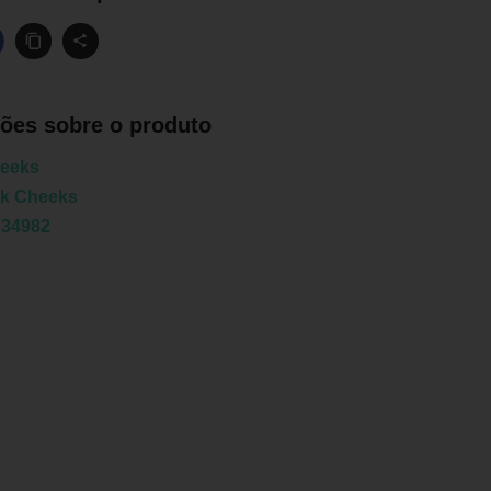
ões sobre o produto
heeks
nk Cheeks
734982