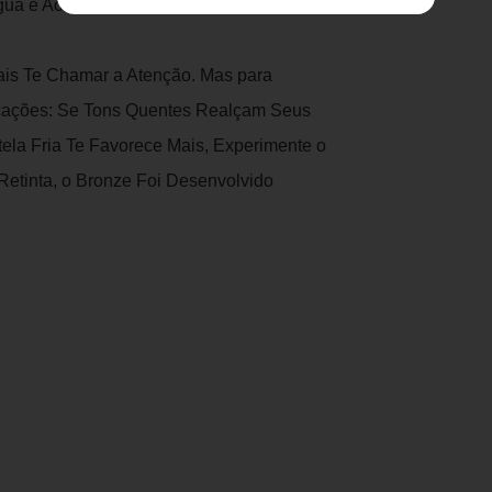
ua e Ao Suor.
ais Te Chamar a Atenção. Mas para
dicações: Se Tons Quentes Realçam Seus
tela Fria Te Favorece Mais, Experimente o
etinta, o Bronze Foi Desenvolvido