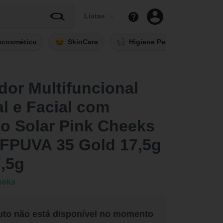
Listas
ocosmético
SkinCare
Higiene Pessoal
Fi
dor Multifuncional
l e Facial com
o Solar Pink Cheeks
 FPUVA 35 Gold 17,5g
,5g
eeks
uto não está disponível no momento