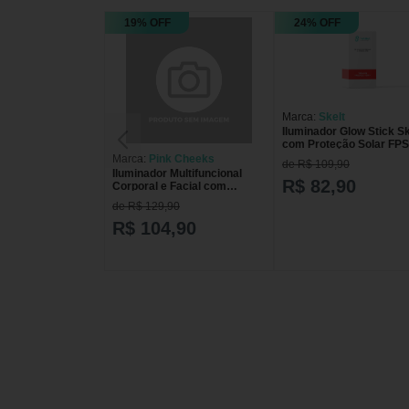
19% OFF
24% OFF
Marca:
Skelt
Iluminador Glow Stick Sk
com Proteção Solar FPS
FPUVA 22
Marca:
Pink Cheeks
de R$ 109,90
Iluminador Multifuncional
R$ 82,90
Corporal e Facial com
Proteção Solar Pink Cheeks
de R$ 129,90
FPS 90 FPUVA 35
Champagne 17,5g
R$ 104,90
Champagne 17,5g