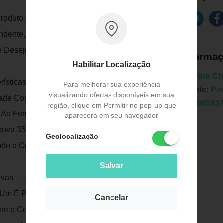
duto com Infinitas Possibilidades,
eendente, Que Realça a Sua Pele Como Um
Desejo com o Iluminador Multifuncional.
Informaç
Habilitar Localização
Marca:
Pink C
ísticas Naturais. a Cobertura É
Para melhorar sua experiência
Fabricante:
Pi
visualizando ofertas disponíveis em sua
dade Como Preferir. o Toque É Sequinho,
EAN:
7898593
região, clique em Permitir no pop-up que
o Formato Stick, a Aplicação É Simples.
aparecerá em seu navegador
Fpuva 35. Use Onde e Como Quiser: para
Geolocalização
odo o Corpo.
Salvar
ivas — e Podemos! — Essa Fórmula
Publicidade
Um É Potencializado com Cutibiome
Cancelar
e e Controla a Oleosidade. e para Brilhar