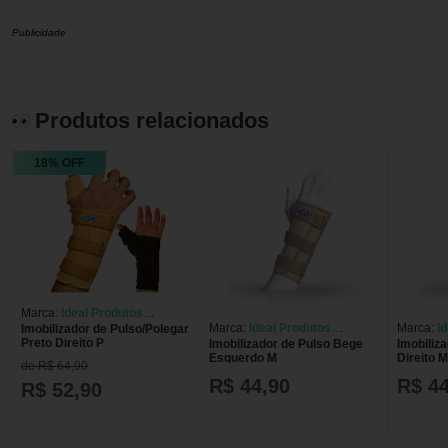
Publicidade
Produtos relacionados
18% OFF
Marca:
Ideal Produtos
Marca:
Ideal Produtos
Marca:
I
Imobilizador de Pulso/Polegar
Ortopédicos
Preto Direito P
Imobilizador de Pulso Bege
Imobiliz
Ortopédicos
Ortopédi
Esquerdo M
Direito M
de R$ 64,90
R$ 44,90
R$ 44
R$ 52,90