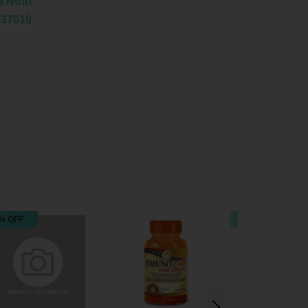
 Nutri
837010
% OFF
16% OFF