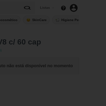
Listas
ocosmético
SkinCare
Higiene Pessoal
Fi
8 c/ 60 cap
i
uto não está disponível no momento