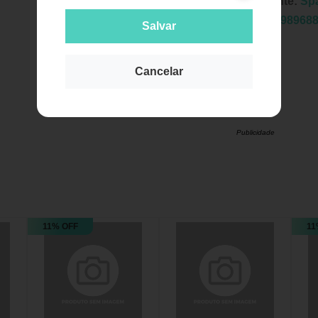
Fabricante:
Spa
EAN:
7898968
Salvar
Cancelar
Publicidade
11% OFF
11