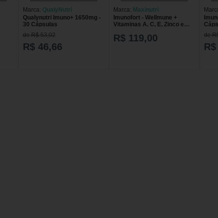
Marca:
QualyNutri
Marca:
Maxinutri
Marc
Qualynutri Imuno+ 1650mg -
Imunofort - Wellmune +
Imun
30 Cápsulas
Vitaminas A, C, E, Zinco e
Cáps
Selênio - 60 cápsulas -
de R$ 53,02
de R
R$ 119,00
Maxinutri
R$ 46,66
R$