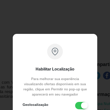
Comparti
Habilitar Localização
Para melhorar sua experiência
o com Vitamina A, C, D e E, magnésio,
visualizando ofertas disponíveis em sua
r as funções do sistema imunológico. A
região, clique em Permitir no pop-up que
da resposta imunológica, tem
efeito em
Informaç
aparecerá em seu navegador
asitárias.
Marca:
Spa Nut
Geolocalização