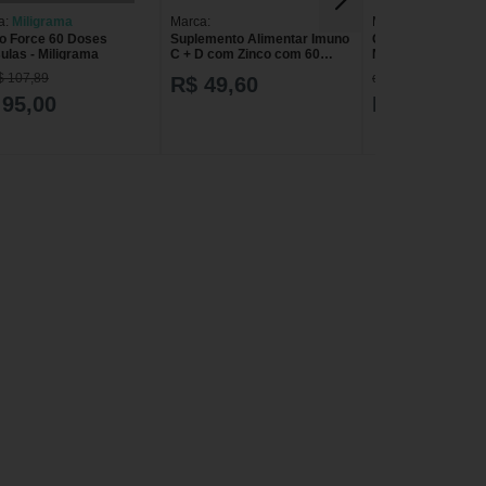
a:
Miligrama
Marca:
Marca:
Nutrata
o Force 60 Doses
Suplemento Alimentar Imuno
Glutamin 100% Im
ulas - Miligrama
C + D com Zinco com 60
Nutrata
cápsulas
$ 107,89
de R$ 269,56
R$ 49,60
 95,00
R$ 224,63