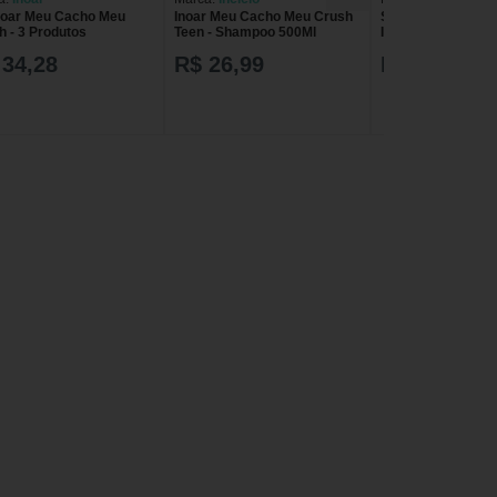
Inoar Meu Cacho Meu
Inoar Meu Cacho Meu Crush
Shampoo Meu Cru
h - 3 Produtos
Teen - Shampoo 500Ml
Inoar
 34,28
R$ 26,99
R$ 34,28