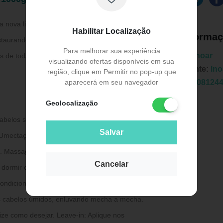
 a nova linha Meu Cacho, Meu Crush, com
Habilitar Localização
Informaç
restaurando os fios. Do pré-shampoo ao creme
Para melhorar sua experiência
Marca:
Inoar
s de todas as curvaturas e para valorizar cada
visualizando ofertas disponíveis em sua
Fabricante:
Ino
região, clique em Permitir no pop-up que
aparecerá em seu navegador
EAN:
7908124
Geolocalização
abelos secos, aplique em todo o cabelo. Deixe
Salvar
 Umectação: Aplique a máscara nos cabelos
 Massageie e deixe o produto agir nos
Publicidade
Cancelar
dormir com o produto nos cabelos. Depois do
ondicionador da linha Meu Cacho, Meu Crush.
os cabelos úmidos, enluvando mecha a mecha.
ize como desejar. Leave-in: Aplique nos