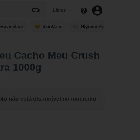
Listas
ocosmético
SkinCare
Higiene Pessoal
Fi
Meu Cacho Meu Crush
ra 1000g
uto não está disponível no momento