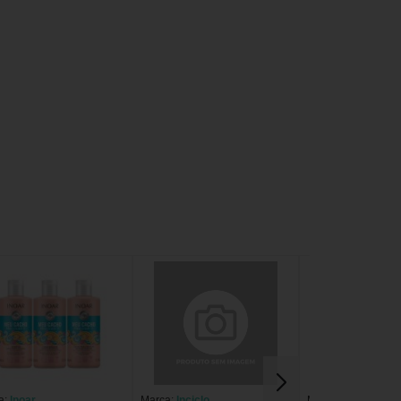
a:
Inoar
Marca:
Inciclo
Marca:
Inoar