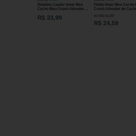
Gelatina Capilar Inoar Meu
Fluído Inoar Meu Cacho
Cacho Meu Crush Ativadora
Crush Ativador de Cach
500g
500g
de R$ 41,99
R$ 33,99
R$ 24,59