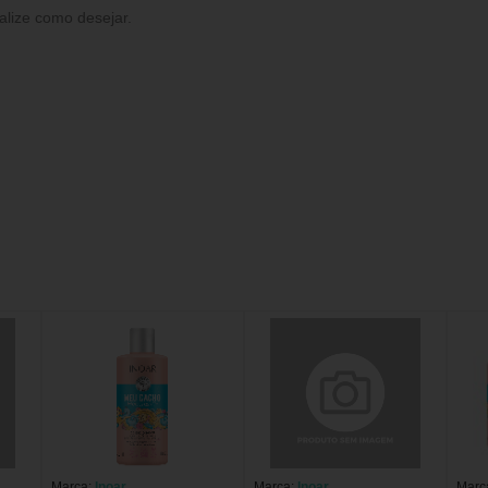
alize como desejar.
Marca:
Inoar
Marca:
Inoar
Marc