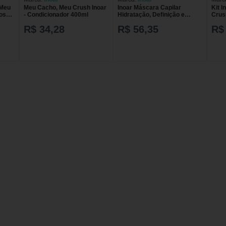
 Meu
Meu Cacho, Meu Crush Inoar
Inoar Máscara Capilar
Kit 
os
- Condicionador 400ml
Hidratação, Definição e
Crus
Controle de Frizz - Meu
R$ 34,28
R$ 56,35
R$
Cacho Meu Crush 500g
Máscara Capilar Inoar Meu
Cacho Meu Crush - 500g