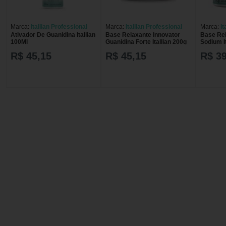
Marca:
Itallian Professional
Marca:
Itallian Professional
Marca:
It
Ativador De Guanidina Itallian
Base Relaxante Innovator
Base Rel
100Ml
Guanidina Forte Itallian 200g
Sodium I
R$ 45,15
R$ 45,15
R$ 39