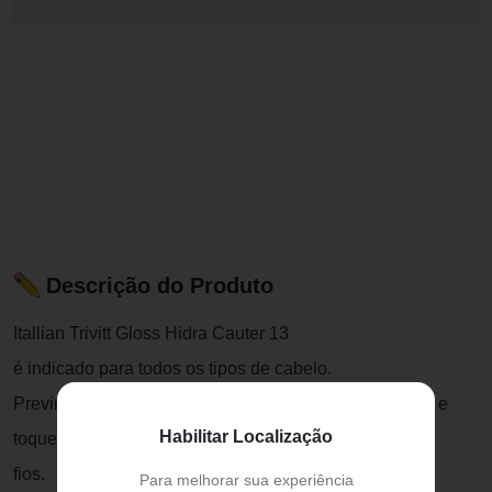
Descrição do Produto
Itallian Trivitt Gloss Hidra Cauter 13
é indicado para todos os tipos de cabelo.
Previne o frizz com proteção térmica, dá brilho intenso e
Habilitar Localização
toque macio aos
fios.
Para melhorar sua experiência