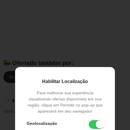
Ofertado também por:
Droga Raia:
R$ 240,00
Drogasil:
R$ 240,00
Habilitar Localização
Para melhorar sua experiência
visualizando ofertas disponíveis em sua
Histórico de preços
região, clique em Permitir no pop-up que
aparecerá em seu navegador
Melhor preço:
R$ 240,00
Geolocalização