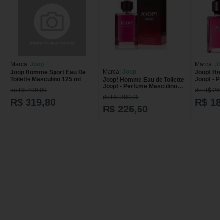
Marca:
Joop
Marca:
J
Marca:
Joop
Joop Homme Sport Eau De
Joop! Ho
Toilette Masculino 125 ml
Joop! - 
Joop! Homme Eau de Toilette
75ml
Joop! - Perfume Masculino
de R$ 499,00
de R$ 26
125ml
de R$ 389,00
R$ 319,80
R$ 1
R$ 225,50