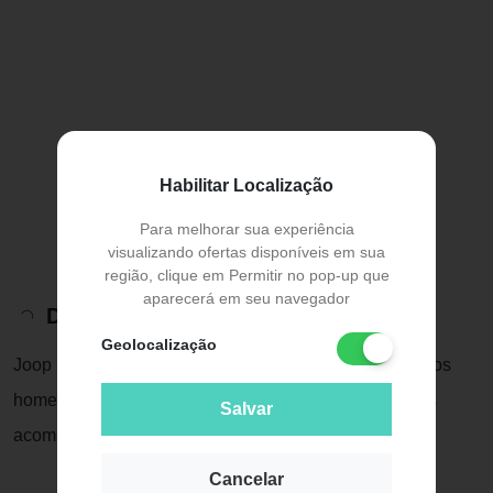
Habilitar Localização
Para melhorar sua experiência
visualizando ofertas disponíveis em sua
região, clique em Permitir no pop-up que
aparecerá em seu navegador
Descrição do Produto
Geolocalização
Joop Homme Sport Eau de Toilette é um convite para os
homens modernos que buscam uma fragrância que os
Salvar
acompanhe em seus compromissos diários.
Cancelar