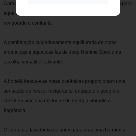
Com sua essência refrescante e revigorante, é perfeito para
aqueles momentos em que é necessário se sentir
revigorado e confiante.
A combinação cuidadosamente equilibrada de notas
aromáticas e aquáticas faz de Joop Homme Sport uma
escolha versátil e cativante.
A hortelã fresca e as notas oceânicas proporcionam uma
sensação de frescor revigorante, enquanto o gengibre
cristalino adiciona um toque de energia vibrante à
fragrância.
O couro e a fava tonka se unem para criar uma harmonia