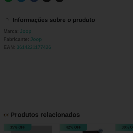
Informações sobre o produto
Marca:
Joop
Fabricante:
Joop
EAN:
3614221177426
Produtos relacionados
35% OFF
42% OFF
30% O