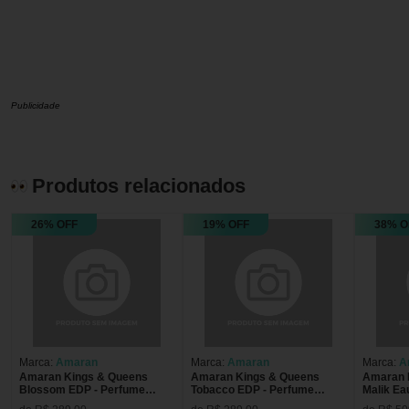
Publicidade
Produtos relacionados
26% OFF
19% OFF
38% O
Marca:
Amaran
Marca:
Amaran
Marca:
A
Amaran Kings & Queens
Amaran Kings & Queens
Amaran 
Blossom EDP - Perfume
Tobacco EDP - Perfume
Malik Ea
Feminino 100ml
Masculino 100ml
Perfume