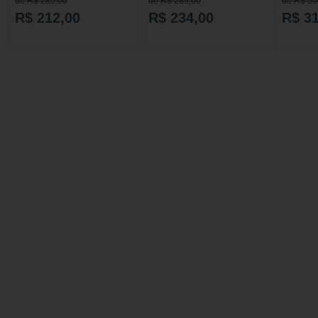
de R$ 289,00
de R$ 289,00
de R$ 50
R$ 212,00
R$ 234,00
R$ 3