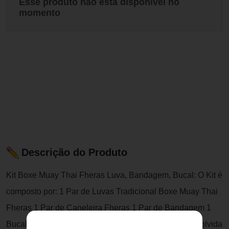
Esse produto não está disponível no
momento
Descrição do Produto
Kit Boxe Muay Thai Fheras Luva, Bandagem, Bucal: O Kit é
composto por: 1 Par de Luvas Tradicional Boxe Muay Thai
Fheras 1 Par de Caneleira Fheras 1 Par de Bandagem 1
Bucal com caixinha Luva de boxe Fheras: Foi desenvolvida