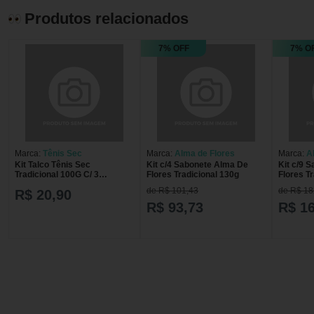
Produtos relacionados
7% OFF
7% O
Marca:
Tênis Sec
Marca:
Alma de Flores
Marca:
A
Kit Talco Tênis Sec
Kit c/4 Sabonete Alma De
Kit c/9 
Tradicional 100G C/ 3
Flores Tradicional 130g
Flores T
unidades
de R$ 101,43
de R$ 18
R$ 20,90
R$ 93,73
R$ 1