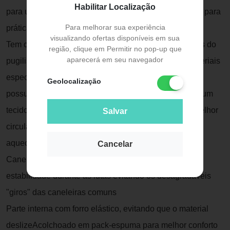
Habilitar Localização
para uso em competições e treinamentos e é indicada para
Para melhorar sua experiência
prática de boxe, muay thai, entre outros.
visualizando ofertas disponíveis em sua
Tem como principal função proteger as mãos e punhos do
região, clique em Permitir no pop-up que
aparecerá em seu navegador
pugilista do impacto dos golpes.É produzida com materiais
específicos para garantir desempenho e durabilidade,
Geolocalização
possui trava no dedão para evitar lesões e conta com um
tecido especial na palma da luva, que permite uma melhor
Salvar
circulação de ar durante a prática que evita o super
aquecimento e mau cheiro.
Cancelar
Caneleira Fheras:caneleira profissional que promove
estabilidade durante as lutas evitando os desagradáveis
"giros" das caneleiras comuns
Parte interna com forro elástico, evitando que o material
deslizeAcolchoado em pack-espuma para melhor conforto