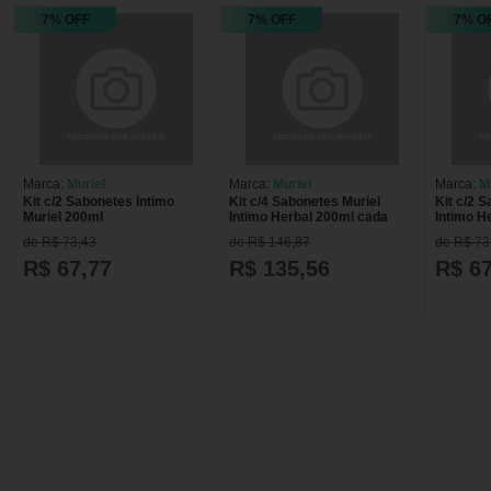
7% OFF
7% OFF
7% O
Marca:
Muriel
Marca:
Muriel
Marca:
M
Kit c/2 Sabonetes Íntimo
Kit c/4 Sabonetes Muriel
Kit c/2 
Muriel 200ml
Intimo Herbal 200ml cada
Intimo H
de R$ 73,43
de R$ 146,87
de R$ 73
R$ 67,77
R$ 135,56
R$ 67