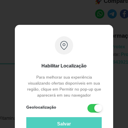
Comparti
Informaç
Marca:
Protex
Fabricante:
Pro
EAN:
7894392
Habilitar Localização
Para melhorar sua experiência
visualizando ofertas disponíveis em sua
região, clique em Permitir no pop-up que
aparecerá em seu navegador
Geolocalização
Publicidade
Vitamina E 500ml Refil.
Salvar