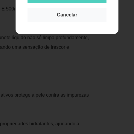
 E 500ml Refil é a escolha perfeita para
Cancelar
onete líquido não só limpa profundamente,
nando uma sensação de frescor e
ativos protege a pele contra as impurezas
 propriedades hidratantes, ajudando a