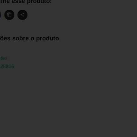
lhe esse produto:
ões sobre o produto
tex
128816