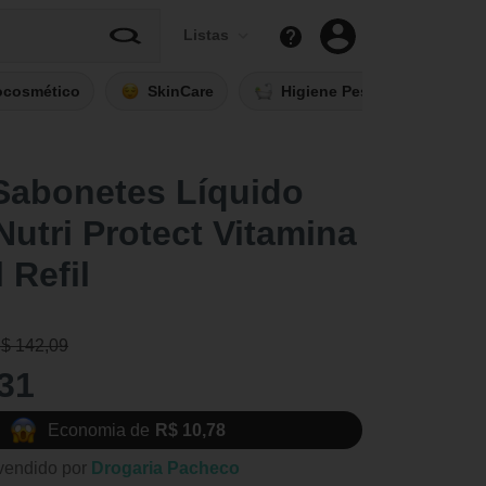
Listas
ocosmético
SkinCare
Higiene Pessoal
Fi
 Sabonetes Líquido
Nutri Protect Vitamina
 Refil
R$ 142,09
31
Economia de
R$ 10,78
vendido por
Drogaria Pacheco