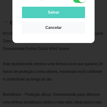
Salvar
Descrição do Produto
Cancelar
Kit c/6 Unidades de Desodorante Rollon Skala 60ml Suave
Descubra a sensação de frescor e proteção com o
Desodorante Rollon Skala 60ml Suave.
Este desodorante oferece uma fórmula leve que garante 24
horas de proteção contra odores, mantendo você confiante
e confortável ao longo do dia.
Benefícios: - Proteção eficaz: Desenvolvido para oferecer
uma defesa duradoura contra o mau odor, ideal para o uso