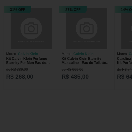
31% OFF
27% OFF
14% O
Marca:
Calvin Klein
Marca:
Calvin Klein
Marca:
C
Kit Calvin Klein Perfume
Kit Calvin Klein Eternity
Carolina
Eternity For Men Eau de
Masculino - Eau de Toilette
Kit Perf
Toilette 50 ml Masculino + Gel
100ml + Desodorante Spray
de Toilet
de R$ 389,00
de R$ 669,00
de R$ 74
de Banho 100 ml
150ml + Shower Gel 100ml Kit
Banho 1
R$ 268,00
R$ 485,00
R$ 6