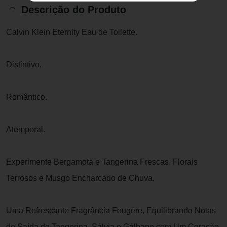
Descrição do Produto
Calvin Klein Eternity Eau de Toilette.
Distintivo.
Romântico.
Atemporal.
Experimente Bergamota e Tangerina Frescas, Florais
Terrosos e Musgo Encharcado de Chuva.
Uma Refrescante Fragrância Fougère, Equilibrando Notas
de Saída de Tangerina, Sálvia e Gálbano com Um Coração