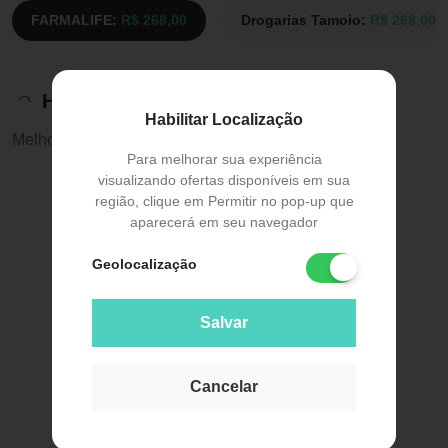
FARMALIFE:
R$ 268,00
Drogarias Tamoio:
R$ 268,00
Histórico de preços
Habilitar Localização
Melhor preço:
R$ 227,00
Para melhorar sua experiência
visualizando ofertas disponíveis em sua
região, clique em Permitir no pop-up que
aparecerá em seu navegador
Geolocalização
Salvar
Cancelar