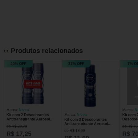
Produtos relacionados
40% OFF
37% OFF
7% O
Marca:
Nivea
Marca:
N
Marca:
Nivea
Kit com 2 Desodorantes
Kit com 
Antitranspirante Aerosol
Desodora
Kit com 3 Desodorantes
Nivea Men Original Protect
Aerosol 
Antitranspirante Aerosol
de R$ 28,79
de R$ 76
48h com 150ml cada
Derma Pr
Nivea Men Original Protect
de R$ 18,99
96H 150
R$ 17,25
R$ 70
48h com 150ml cada