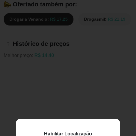
Ofertado também por:
Drogaria Venancio:
R$ 17,25
Drogasmil:
R$ 21,19
Histórico de preços
Melhor preço:
R$ 14,40
Habilitar Localização