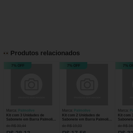
Produtos relacionados
7% OFF
7% OFF
7% O
Marca:
Palmolive
Marca:
Palmolive
Marca:
P
Kit com 3 Unidades de
Kit com 2 Unidades de
Kit com 
Sabonete em Barra Palmolive
Sabonete em Barra Palmolive
Sabonete
Naturals Esfoliação Delicada
Naturals Esfoliação Delicada
Nutri-Mil
de R$ 30,44
de R$ 19,03
de R$ 34
85g
85g