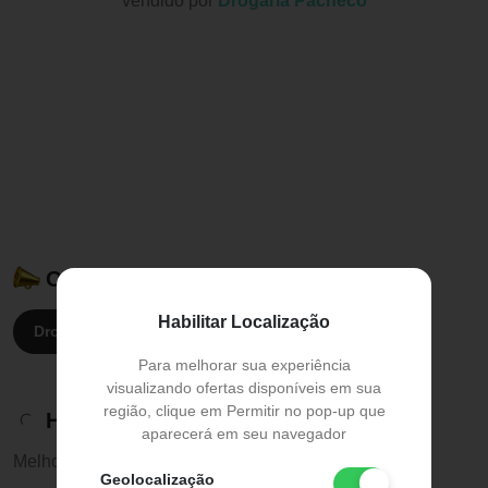
vendido por
Drogaria Pacheco
Ofertado também por:
Habilitar Localização
Drogaria Pacheco:
R$ 28,13
Para melhorar sua experiência
visualizando ofertas disponíveis em sua
região, clique em Permitir no pop-up que
Histórico de preços
aparecerá em seu navegador
Melhor preço:
R$ 28,13
Geolocalização