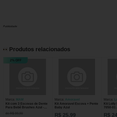
Publicidade
Produtos relacionados
2% OFF
Marca:
MAM
Marca:
Amoravel
Marca:
Lo
Kit com 3 Escovas de Dente
Kit Amoravel Escova + Pente
Kit Loll
Para Bebê Brushes Azul -
Baby Azul
7050-01 
MAM
ESC+PE
de R$ 99,90
R$ 25,99
R$ 24