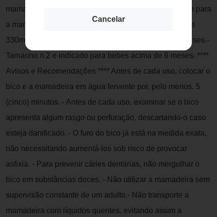
mamadeira de 150ml, e 2 (dois) bicos tamanho n.2, um para
Cancelar
a mamadeira de 240ml e um bico para a mamadeira de
330ml.- Tamanho n.1 e indicado para bebes de 0-6 meses.-
Tamanho n.2 e indicado para bebes acima de 6 meses. ****
Avisos e Recomendações **** Antes de cada uso, colocar o
bico e a mamadeira em água fervente por, pelo menos. 5
(cinco) minutos. - Antes de cada uso, examinar se o bico
apresenta algum rasgo ou perfuração, descartando-o caso
esteja danificado. - O furo do bico já está na medida exata,
não necessitando aumentá-los sob risco de provocar
asfixia. - Para prevenir cáries dentárias, não mergulhar o
bico em substâncias doces. - Não utilizar a mamadeira sem
supervisão constante de um adulto.- Não transporte a
mamadeira com líquidos quentes, evitando assim a