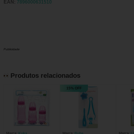
EAN:
7896000631510
Publicidade
Produtos relacionados
15% OFF
Marca:
Kuka
Marca:
Buba
Marca:
Li