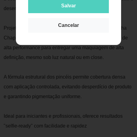
Salvar
desempenho profissional em cada traço
Cancelar
Projetado pela renomada maquiadora inglesa Samantha
Chapman, o kit combina design inteligente e materiais de
alta performance para entregar uma maquiagem de alta
definição, mesmo sob luz natural ou em close.
A fórmula estrutural dos pincéis permite cobertura densa
com aplicação controlada, evitando desperdício de produto
e garantindo pigmentação uniforme.
Ideal para iniciantes e profissionais, oferece resultados
"selfie-ready" com facilidade e rapidez