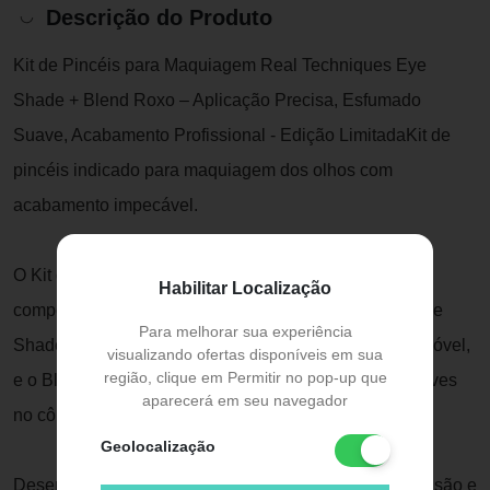
Descrição do Produto
Kit de Pincéis para Maquiagem Real Techniques Eye
Shade + Blend Roxo – Aplicação Precisa, Esfumado
Suave, Acabamento Profissional - Edição LimitadaKit de
pincéis indicado para maquiagem dos olhos com
acabamento impecável.
O Kit de Pincéis para Maquiagem Real Techniques é
Habilitar Localização
composto por dois pincéis essenciais para olhos: o Eye
Para melhorar sua experiência
Shade, ideal para aplicação de sombra na pálpebra móvel,
visualizando ofertas disponíveis em sua
região, clique em Permitir no pop-up que
e o Blend, perfeito para esfumar e criar transições suaves
aparecerá em seu navegador
no côncavo.
Geolocalização
Desenvolvido com tecnologia avançada, garante precisão e