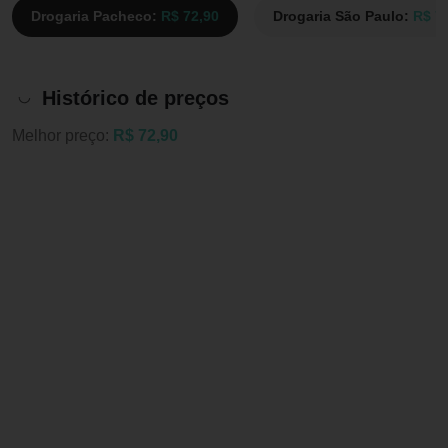
Drogaria Pacheco:
R$ 72,90
Drogaria São Paulo:
R$ 7
Histórico de preços
Melhor preço:
R$ 72,90