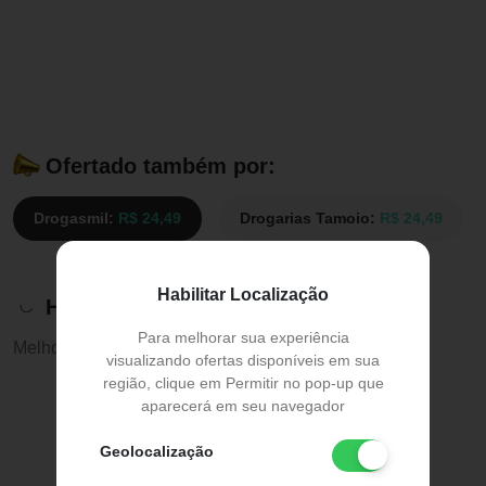
Ofertado também por:
Drogasmil:
R$ 24,49
Drogarias Tamoio:
R$ 24,49
Habilitar Localização
Histórico de preços
Para melhorar sua experiência
Melhor preço:
R$ 24,49
visualizando ofertas disponíveis em sua
região, clique em Permitir no pop-up que
aparecerá em seu navegador
Geolocalização