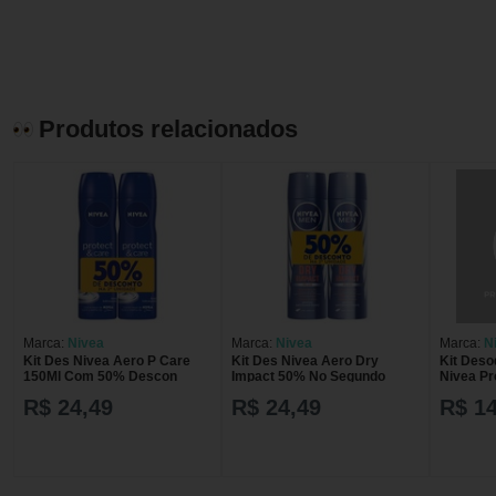
Produtos relacionados
Marca:
Nivea
Marca:
Nivea
Marca:
N
Kit Des Nivea Aero P Care
Kit Des Nivea Aero Dry
Kit Deso
150Ml Com 50% Descon
Impact 50% No Segundo
Nivea Pr
Unidade
R$ 24,49
R$ 24,49
R$ 14