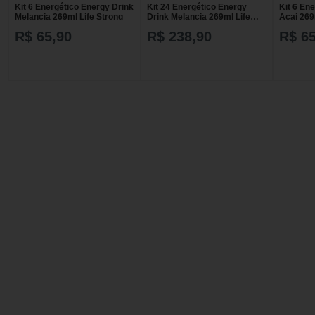
Kit 6 Energético Energy Drink
Kit 24 Energético Energy
Kit 6 En
Melancia 269ml Life Strong
Drink Melancia 269ml Life
Açai 269
Strong
R$ 65,90
R$ 238,90
R$ 65