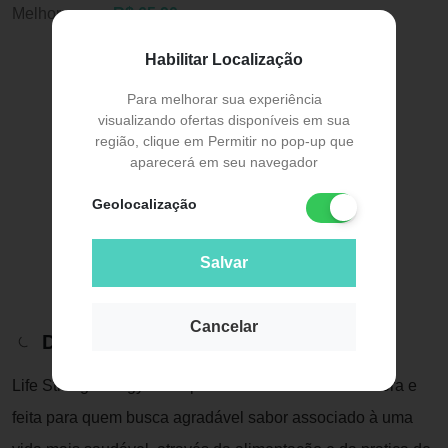
Melhor preço:
R$ 65,90
Habilitar Localização
Para melhorar sua experiência
visualizando ofertas disponíveis em sua
região, clique em Permitir no pop-up que
aparecerá em seu navegador
Geolocalização
Salvar
Cancelar
Descrição do Produto
Life Strong Energy Drink possui uma fórmula inovadora e
feita para quem busca agradável sabor associado à uma