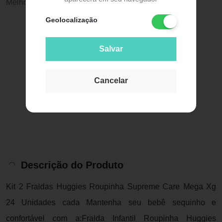
Melhor preço:
R$ 336,40
Geolocalização
Salvar
Cancelar
Descrição do Produto
Kit 2 Fraldas Huggies Roupinha Supreme Care Mega Xg
24 Unidades cada Mantenha seu bebê sequinho e
confortável com a:Fralda Infantil Roupinha Huggies