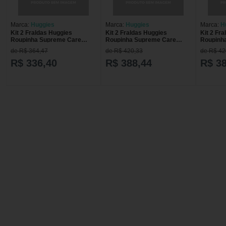
Marca:
Huggies
Marca:
Huggies
Marca:
H
Kit 2 Fraldas Huggies
Kit 2 Fraldas Huggies
Kit 2 Fr
Roupinha Supreme Care
Roupinha Supreme Care
Roupinh
Mega Xg 24 Unidades cada
Mega Xxg 24 Unidades cada
Mega M 
de R$ 364,47
de R$ 420,33
de R$ 42
R$ 336,40
R$ 388,44
R$ 3