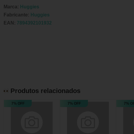
Marca:
Huggies
Fabricante:
Huggies
EAN:
7894392101932
Produtos relacionados
7% OFF
7% OFF
7% O