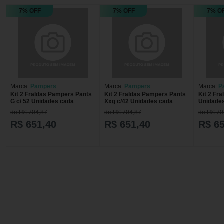
7% OFF
7% OFF
7% O
Marca:
Pampers
Marca:
Pampers
Marca:
P
Kit 2 Fraldas Pampers Pants
Kit 2 Fraldas Pampers Pants
Kit 2 Fr
G c/ 52 Unidades cada
Xxg c/42 Unidades cada
Unidade
de R$ 704,87
de R$ 704,87
de R$ 70
R$ 651,40
R$ 651,40
R$ 6