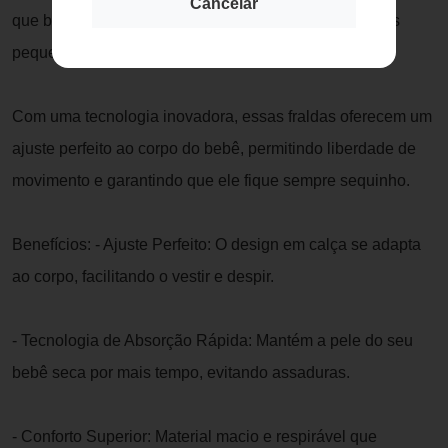
Cancelar
que buscam conforto, proteção e praticidade para seus
pequenos.
Com uma tecnologia inovadora, essas fraldas oferecem um
ajuste perfeito ao corpo do bebê, permitindo liberdade de
movimento e garantindo que ele fique sempre sequinho.
Benefícios: - Ajuste Perfeito: O design em calça se adapta
ao corpo, facilitando o vestir e despir.
- Tecnologia de Absorção Rápida: Mantém a pele do seu
bebê seca por mais tempo, evitando assaduras.
- Conforto Superior: Material macio e respirável que