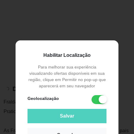
Habilitar Localização
Para melhorar sua experiência
visualizando ofertas disponíveis em sua
região, clique em Permitir no pop-up que
aparecerá em seu navegador
Descrição do Produto
Geolocalização
Fraldas Pampers Pants G c/ 52 Unidades: Conforto e
Praticidade para Seu Bebê!
Salvar
As Fraldas Pampers Pants G são a escolha ideal para pais