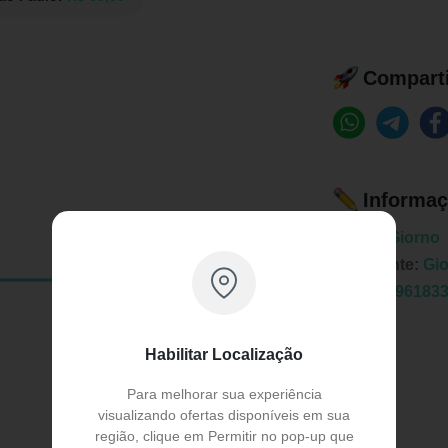
Comparti
Informaç
Marca:
Giorno
Fabricante:
Gi
EAN:
7896183
Habilitar Localização
Para melhorar sua experiência
visualizando ofertas disponíveis em sua
região, clique em Permitir no pop-up que