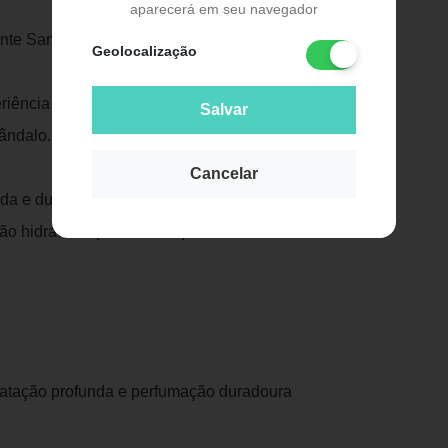
Publicidade
aparecerá em seu navegador
ante Sandalwood
Geolocalização
riência completa de perfumação e
Salvar
ândalo.
Cancelar
da e duradoura no dia a dia, este conjunto
ão hidratante perfumada que se
idratação profunda e perfumação duradoura