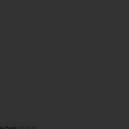
São Paulo:
R$ 69,99