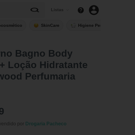
Listas
ocosmético
SkinCare
Higiene Pessoal
Fi
orno Bagno Body
+ Loção Hidratante
wood Perfumaria
9
vendido por
Drogaria Pacheco