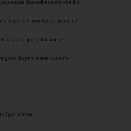
coço e atrás das orelhas após o banho
do o corpo com movimentos circulares
produtos em conjunto diariamente
longo do dia para manter o aroma
om água corrente