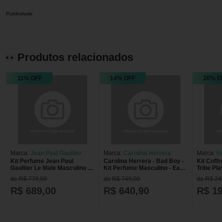
Publicidade
Produtos relacionados
11% OFF
14% OFF
20% O
Marca:
Jean Paul Gaultier
Marca:
Carolina Herrera
Marca:
U
Kit Perfume Jean Paul
Carolina Herrera - Bad Boy -
Kit Coff
Benetto
Gaultier Le Male Masculino -
Kit Perfume Masculino - Eau
Tribe Pl
Eau de Toilette 125ml + Gel de
de Toilette 100ml + Gel de
Toilette
de R$ 779,00
de R$ 749,00
de R$ 24
Banho 75ml Coffret
Banho 100ml
75ml Kit
R$ 689,00
R$ 640,90
R$ 1