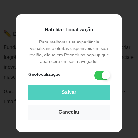
Habilitar Localização
Descrição do Produto
Para melhorar sua experiência
Fundada em 1986, Joop! é uma marca renomada por criar
visualizando ofertas disponíveis em sua
região, clique em Permitir no pop-up que
fragrâncias ousadas e marcantes. Combinando elegância e
aparecerá em seu navegador
inovação, Joop! oferece produtos que exaltam a
Geolocalização
masculinidade e o estilo.
Garanta o seu Kit Joop! Homme e viva a experiência de
Salvar
uma fragrância irresistível!
Cancelar