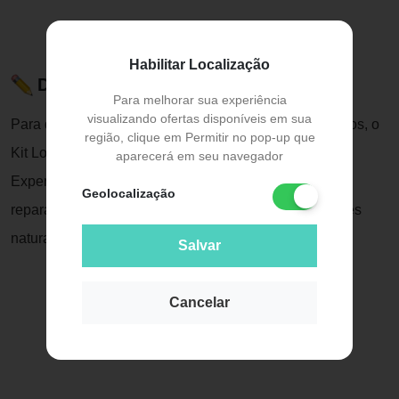
Habilitar Localização
Descrição do Produto
Para melhorar sua experiência
visualizando ofertas disponíveis em sua
Para quem busca reparar e hidratar cabelos danificados, o
região, clique em Permitir no pop-up que
Kit Lola From Rio Papo Reto é a escolha ideal.
aparecerá em seu navegador
Experimente um tratamento completo que combina
Geolocalização
reparação, brilho e maciez com o poder de ingredientes
naturais e inovadores!
Salvar
Cancelar