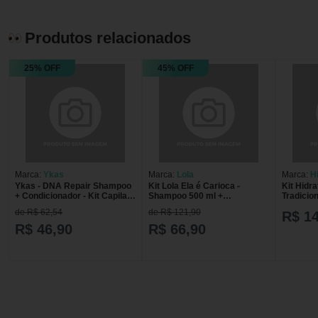
Produtos relacionados
25% OFF
45% OFF
Marca:
Ykas
Marca:
Lola
Marca:
H
Ykas - DNA Repair Shampoo
Kit Lola Ela é Carioca -
Kit Hidratei 1 Condic
+ Condicionador - Kit Capilar -
Shampoo 500 ml +
Tradicio
2x300ml
Condicionador 500 g
Shampoo 
de R$ 62,54
de R$ 121,90
R$ 1
1 Oleo C
60ml
R$ 46,90
R$ 66,90