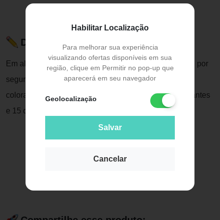
Habilitar Localização
Descrição do Produto
Para melhorar sua experiência
visualizando ofertas disponíveis em sua
Em alguns casos pode ocorrer o desbotamento da cor, por
região, clique em Permitir no pop-up que
aparecerá em seu navegador
segurança, realize um teste de mecha. A aplicação de
colorações deve ser evitada em um prazo de 15 dias antes
Geolocalização
e 15 dias após este tratamento.
Salvar
Cancelar
Compartilhe esse produto: