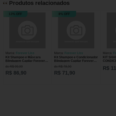
Produtos relacionados
13% OFF
8% OFF
Marca:
Forever Liss
Marca:
Forever Liss
Marca:
F
Kit Shampoo e Máscara
Kit Shampoo e Condicionador
KIT SHA
Blindagem Capilar Forever
Blindagem Capilar Forever
CONDIC
Liss U
Liss U
MÁSCAR
de R$ 99,99
de R$ 78,90
R$ 11
CAPILAR
R$ 86,90
R$ 71,90