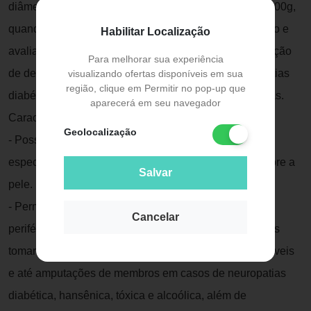
diâmetros diferentes, que exercem forças de 0,05g a 300g,
quando aplicados sobre a pele.. É usado para medição e
Habilitar Localização
avaliação do nível de sensibilidade na pele na prevenção
Para melhorar sua experiência
de deformidades e amputações em casos de neuropatias
visualizando ofertas disponíveis em sua
região, clique em Permitir no pop-up que
diabéticas, tóxicas, alcoólicas, hansênicas, entre outras.
aparecerá em seu navegador
Características:
Geolocalização
- Possui sete diâmetros calibrados para exercer forças
específicas, entre 0,05g e 300g, quando aplicados sobre a
Salvar
pele.
- Permitem verificar o nível de sensibilidade de nervos
Cancelar
periféricos, possibilitando aos profissionais e pacientes
tomarem medidas para prevenir danos físicos irreversíveis
e até amputações de membros em casos de neuropatias
diabética, hansênica, tóxica e alcoólica, além de