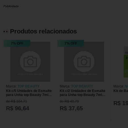
Publicidade
Produtos relacionados
7% OFF
7% OFF
Marca:
TOP BEAUTY
Marca:
TOP BEAUTY
Marca:
N
Kit c/5 Unidades de Esmalte
Kit c/2 Unidades de Esmalte
Kit de B
para Unha top Beauty 7ml
para Unha top Beauty 7ml
SOS Unhas Concreto
SOS Unhas Concreto
de R$ 104,71
de R$ 40,79
R$ 19
R$ 96,64
R$ 37,65