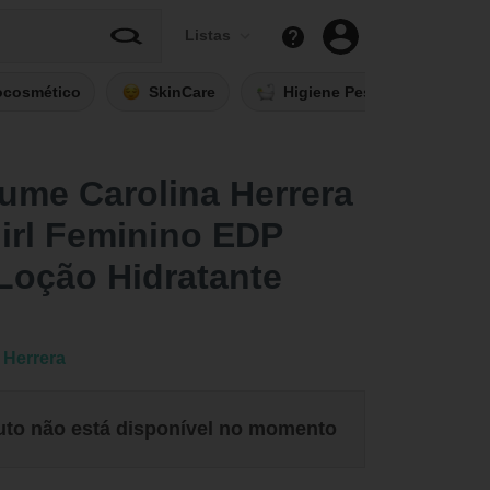
Listas
ocosmético
SkinCare
Higiene Pessoal
Fi
fume Carolina Herrera
irl Feminino EDP
Loção Hidratante
 Herrera
uto não está disponível no momento