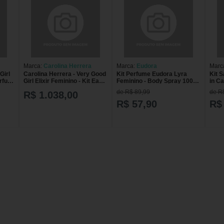
Marca:
Carolina Herrera
Marca:
Eudora
Marc
Girl
Carolina Herrera - Very Good
Kit Perfume Eudora Lyra
Kit 
arfum
Girl Elixir Feminino - Kit Eau
Feminino - Body Spray 100ml
in C
de Parfum 80ml + Body
+ Loção Hidratante 150ml
30ml
de R$ 89,99
de R
R$ 1.038,00
Lotion 100ml - Kit
Coffret
Good
Parf
R$ 57,90
R$
80ml