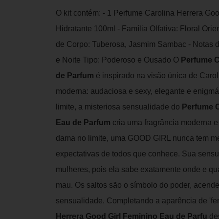
O kit contém: - 1 Perfume Carolina Herrera Go
Hidratante 100ml - Família Olfativa: Floral Ori
de Corpo: Tuberosa, Jasmim Sambac - Notas 
e Noite Tipo: Poderoso e Ousado O
Perfume C
de Parfum
é inspirado na visão única de Caro
moderna: audaciosa e sexy, elegante e enigmá
limite, a misteriosa sensualidade do
Perfume C
Eau de Parfum
cria uma fragrância moderna e 
dama no limite, uma GOOD GIRL nunca tem me
expectativas de todos que conhece. Sua sens
mulheres, pois ela sabe exatamente onde e qu
mau. Os saltos são o símbolo do poder, acen
sensualidade. Completando a aparência de 'fem
Herrera Good Girl Feminino Eau de Parfu
de