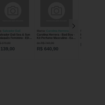
a:
Salvador Dalí
Marca:
Carolina Herrera
Marca:
Ciclo
Salvador Dali Sea & Sun
Carolina Herrera - Bad Boy -
Kit Forever Deo Co
adaquès Feminino - EDT
Kit Perfume Masculino - Eau
Cosméticos - Per
 + 30ml Carolina Herrera
de Toilette 100ml + Gel de
Feminino 50ml + 
$ 279,00
de R$ 749,00
R$ 96,18
 Girl Légère Eau de
Banho 100ml
Hidratante 240ml
um - Perfume Feminino
 139,00
R$ 640,90