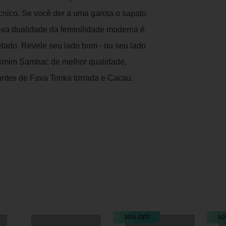
cnico. Se você der a uma garota o sapato
exa dualidade da feminilidade moderna é
etado. Revele seu lado bom - ou seu lado
asmim Sambac de melhor qualidade,
antes de Fava Tonka torrada e Cacau.
35% OFF
50