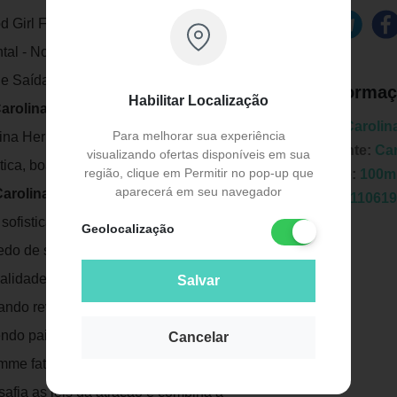
od Girl Feminino EDP 80ml - 1 Loção
ental - Notas de Entrada: Amêndoa - Notas
de Saída: Fava Tonka, Cacau Quando: Dia
Informaç
Habilitar Localização
arolina Herrera Good Girl Feminino Eau
Marca:
Carolin
Para melhorar sua experiência
lina Herrera da dualidade da mulher
Fabricante:
Car
visualizando ofertas disponíveis em sua
tica, boa e má. Sempre ultrapassando o
região, clique em Permitir no pop-up que
Unidade:
100m
aparecerá em seu navegador
arolina Herrera Good Girl Feminino
EAN:
8411061
sofisticada. Poderosa, brincalhona e uma
Geolocalização
do de ser ela mesma, desafiando as
ualidade magnética cativa homens e
Salvar
ando revelar seu verdadeiro eu; bom e
dendo paixões com sua extrema
Cancelar
Publicidade
me fatale', o frasco do
Perfume Carolina
safia as leis da atração e combina a