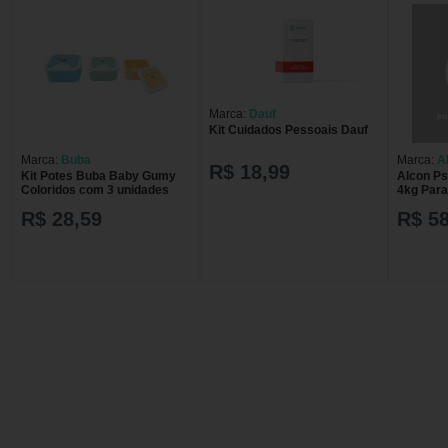
Marca:
Dauf
Kit Cuidados Pessoais Dauf
Marca:
Buba
Marca:
A
R$ 18,99
Kit Potes Buba Baby Gumy
Alcon Ps
Coloridos com 3 unidades
4kg Par
Kit Com 
R$ 28,59
R$ 5