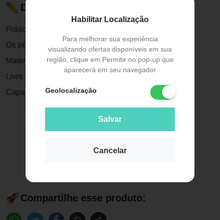
Descrição do Produto
Habilitar Localização
Práticos e muito estilosos.
Para melhorar sua experiência
Os três potes possuem tampa.
visualizando ofertas disponíveis em sua
região, clique em Permitir no pop-up que
Material: Plástico.
aparecerá em seu navegador
Livre de BPA.
Geolocalização
Capacidade: 2,5L, 1,25L e 650ml.
Salvar
Cancelar
Compartilhe esse produto: