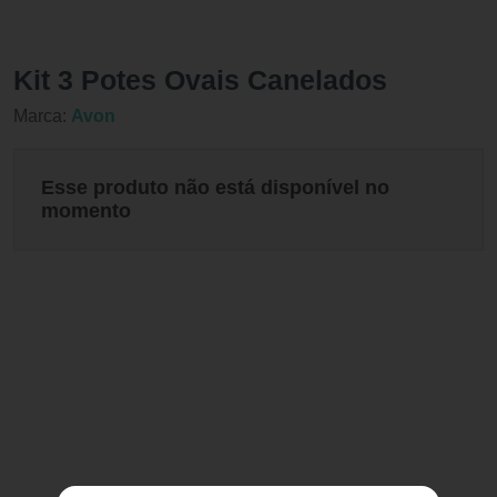
Kit 3 Potes Ovais Canelados
Marca:
Avon
Esse produto não está disponível no
momento