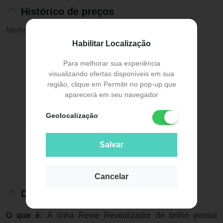
Histórico de preços
Melhor preço:
R$ 25,99
Habilitar Localização
Para melhorar sua experiência
visualizando ofertas disponíveis em sua
região, clique em Permitir no pop-up que
aparecerá em seu navegador
Geolocalização
Salvar
Cancelar
Descrição do Produto
O que é:
A linha Revie Revitalizador de brilho possui