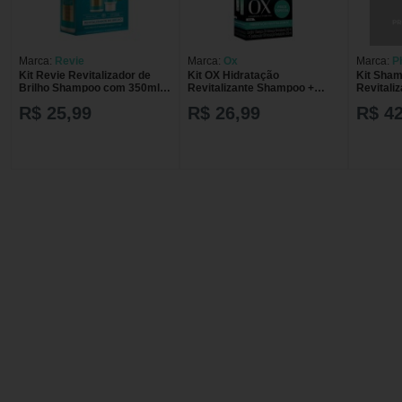
Marca:
Revie
Marca:
Ox
Marca:
P
Kit Revie Revitalizador de
Kit OX Hidratação
Kit Sham
Brilho Shampoo com 350ml +
Revitalizante Shampoo +
Revitali
Condicionador com 350ml
Condicionador com 200ml
Phytoer
R$ 25,99
R$ 26,99
R$ 42
cada
Phytoerv
Revitaliz
Phytoer