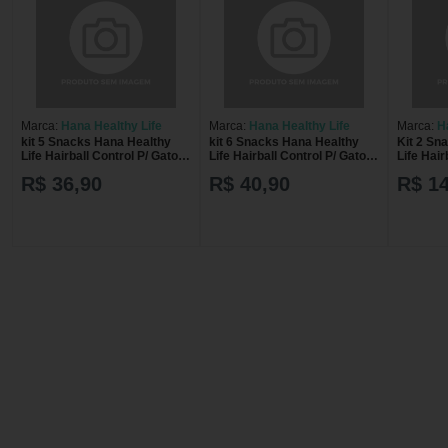
Marca:
Hana Healthy Life
Marca:
Hana Healthy Life
Marca:
H
kit 5 Snacks Hana Healthy
kit 6 Snacks Hana Healthy
Kit 2 Sn
Life Hairball Control P/ Gatos
Life Hairball Control P/ Gatos
Life Hair
Adultos- 60g
Adultos- 60g
Adultos-
R$ 36,90
R$ 40,90
R$ 14