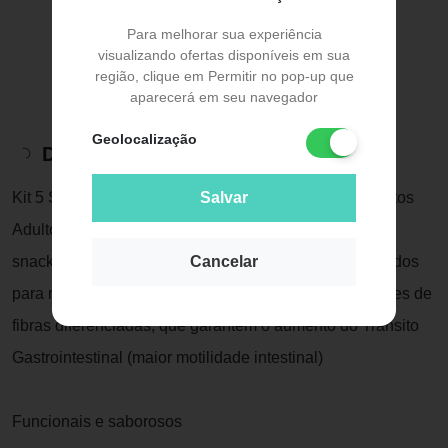
Para melhorar sua experiência
visualizando ofertas disponíveis em sua
região, clique em Permitir no pop-up que
aparecerá em seu navegador
Geolocalização
Descrição do Produto
Salvar
Kit 5 Snacks Hana Healthy Life Hairball Control P/ Gatos
Adultos 60gHana Nuggets Cats Hairball Control são
Cancelar
snacks funcionais próprios para gatos adultos, recheados
para maior palatabilidade e elaborado como ricas fontes de
fibras diferenciadas, que garantem o aumento do Trânsito
Gastrointestinal (maior motilidade intestinal)
Funcionais e saborosos