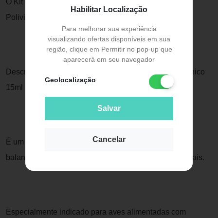
O Kit contém: 5 Suplemento Alcon Labcon Club
Habilitar Localização
Polivitamínico 15ml
Para melhorar sua experiência
visualizando ofertas disponíveis em sua
região, clique em Permitir no pop-up que
aparecerá em seu navegador
Descrição: Suplemento Alcon Labcon Club Polivitamínico
Geolocalização
15ml
Salvar
Cancelar
É um suplemento de vitaminas adequadamente
balanceado para as necessidades das aves ornamentais.
Especialmente indicado para aves alimentadas com