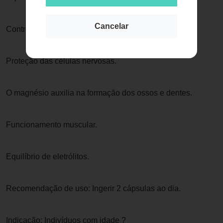
Cancelar
Controle do estresse.
Proteção das células nervosas.
O magnésio auxilia na formação dos ossos e dentes.
Funcionamento muscular.
Equilíbrio de eletrólitos.
Recomendação de uso: Ingerir 2 cápsulas ao dia.
Indicação: Indivíduos com idade ?