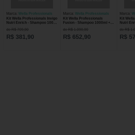
Marca:
Wella Professionals
Marca:
Wella Professionals
Marca:
W
Kit Wella Professionals Invigo
Kit Wella Professionals
Kit Wella
Nutri Enrich - Shampoo 1000
Fusion - Shampoo 1000ml +
Nutri En
ml + Máscara 500 ml Kit
Máscara 500ml + Óleo 100ml
ml + Con
de R$ 709,90
de R$ 1.090,90
de R$ 1.
Wella Professionals Invigo
Kit
Máscara 
Nutri Enrich - Shampoo
Professio
R$ 381,90
R$ 652,90
R$ 5
1000ml +Máscara 500ml
Enrich -
+Condic
+Máscar