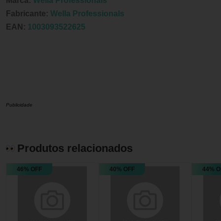
Marca:
Wella Professionals
Fabricante:
Wella Professionals
EAN:
1003093522625
Publicidade
Produtos relacionados
46% OFF
40% OFF
44% O