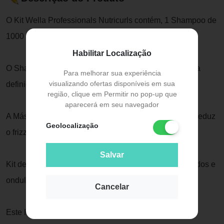
O Kit Wella Professionals Nutricurls contém, 1 Shampoo de
1000 ml e 1 Máscara de 500 ml.
Habilitar Localização
O Shampoo limpa suavemente, é nutritivo, proporciona
Para melhorar sua experiência
visualizando ofertas disponíveis em sua
definição e ação antifrizz.
região, clique em Permitir no pop-up que
aparecerá em seu navegador
A Máscara de Nutrição, proporciona nutrição intensa, reduz
Geolocalização
o frizz e traz maciez para os fios
Salvar
Kit de tratamento diário para cabelos crespos, cacheados e
ondulados.
Cancelar
Este Kit é em tamanho de salão e uso profissional