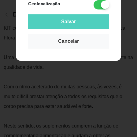
Geolocalização
Descrição do Produto
Salvar
KIT com 3 unidades de Coenzima Q10 100mg da marca
Flora Nativa com 60 cápsulas cada
Cancelar
Uma nutrição equilibrada tem um papel muito importante na
qualidade de vida.
Com o ritmo acelerado de muitas pessoas, às vezes, é
muito difícil prestar atenção a todos os requisitos que o
corpo precisa para estar saudável e forte.
Neste sentido, os suplementos cumprem a função de
complementar a alimentação e ajudam a obter as